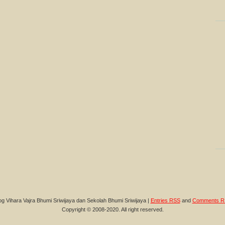
og Vihara Vajra Bhumi Sriwijaya dan Sekolah Bhumi Sriwijaya |
Entries RSS
and
Comments R
Copyright © 2008-2020. All right reserved.