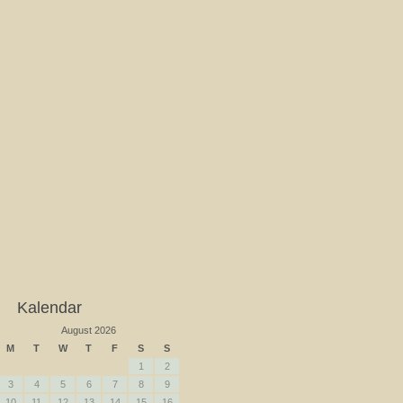
Kalendar
August 2026
M
T
W
T
F
S
S
1
2
3
4
5
6
7
8
9
10
11
12
13
14
15
16