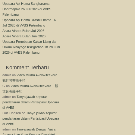
Upacara Api Homa Sangharama
Dharmapala 26 Juli 2026 di VVBS
Palembang
Upacara Api Homa Drashi Lhamo 16
Juli 2026 di VVBS Palembang
Acara Vihara Bulan Juli 2026
Acara Vihara Bulan Juni 2026
Upacara Pertobatan Kaisar Liang dan
Ulkamukhayoga Ksitigarbha 18-28 Juni
2026 di VVBS Palembang
Komment Terbaru
admin
on
Video Mudra Avalokitesvara –
觀世音菩薩手印
G
on
Video Mudra Avalokitesvara – 觀
世音菩薩手印
admin
on
Tanya jawab seputar
pendaftaran dalam Partisipasi Upacara
di VVBS
Luis Hansen
on
Tanya jawab seputar
pendaftaran dalam Partisipasi Upacara
di VVBS
admin
on
Tanya jawab Dengan Vajra
Acarya Lian Yuan Seputar Ritual Api