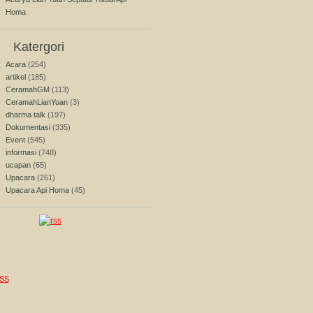
Homa
Katergori
Acara
(254)
artikel
(185)
CeramahGM
(113)
CeramahLianYuan
(3)
dharma talk
(197)
Dokumentasi
(335)
Event
(545)
informasi
(748)
ucapan
(65)
Upacara
(261)
Upacara Api Homa
(45)
SS