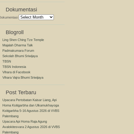
Dokumentasi
Dokumentasi
Blogroll
Ling Shen Ching Tze Temple
Majalah Dharma Talk
Padmakumara Forum
Sekolah Bhumi Sriwijaya
TBSN
TBSN Indonesia
Vihara di Facebook
Vihara Vajra Bhumi Sriwijaya
Post Terbaru
Upacara Pertobatan Kaisar Liang, Api
Homa Ksitigarbha dan Ulkamukhayoga
Ksitigarbha 5-16 Agustus 2026 di VVBS
Palembang
Upacara Api Homa Raja Agung
Avalokitesvara 2 Agustus 2026 di VVBS
Palembang