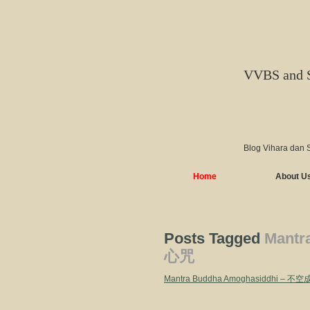
VVBS and 
Blog Vihara dan 
Home
About U
Posts Tagged
Mantr
心咒
Mantra Buddha Amoghasiddhi –