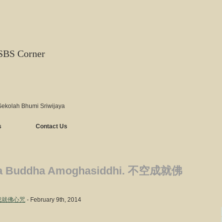
SBS Corner
Sekolah Bhumi Sriwijaya
s
Contact Us
a Buddha Amoghasiddhi. 不空成就佛
 不空成就佛心咒
- February 9th, 2014