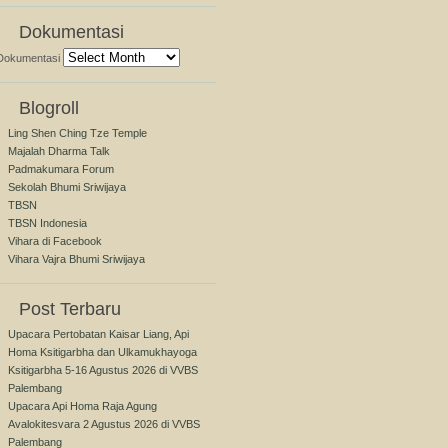
Dokumentasi
Dokumentasi
Blogroll
Ling Shen Ching Tze Temple
Majalah Dharma Talk
Padmakumara Forum
Sekolah Bhumi Sriwijaya
TBSN
TBSN Indonesia
Vihara di Facebook
Vihara Vajra Bhumi Sriwijaya
Post Terbaru
Upacara Pertobatan Kaisar Liang, Api
Homa Ksitigarbha dan Ulkamukhayoga
Ksitigarbha 5-16 Agustus 2026 di VVBS
Palembang
Upacara Api Homa Raja Agung
Avalokitesvara 2 Agustus 2026 di VVBS
Palembang