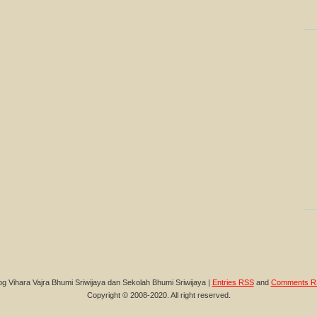
og Vihara Vajra Bhumi Sriwijaya dan Sekolah Bhumi Sriwijaya |
Entries RSS
and
Comments R
Copyright © 2008-2020. All right reserved.