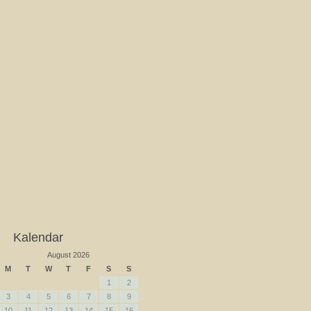
Kalendar
August 2026
M
T
W
T
F
S
S
1
2
3
4
5
6
7
8
9
10
11
12
13
14
15
16