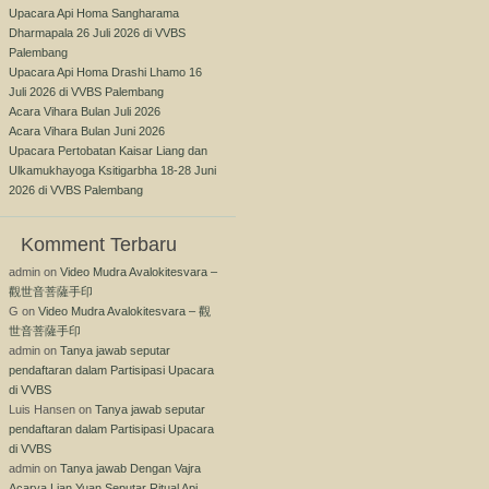
Upacara Api Homa Sangharama
Dharmapala 26 Juli 2026 di VVBS
Palembang
Upacara Api Homa Drashi Lhamo 16
Juli 2026 di VVBS Palembang
Acara Vihara Bulan Juli 2026
Acara Vihara Bulan Juni 2026
Upacara Pertobatan Kaisar Liang dan
Ulkamukhayoga Ksitigarbha 18-28 Juni
2026 di VVBS Palembang
Komment Terbaru
admin
on
Video Mudra Avalokitesvara –
觀世音菩薩手印
G
on
Video Mudra Avalokitesvara – 觀
世音菩薩手印
admin
on
Tanya jawab seputar
pendaftaran dalam Partisipasi Upacara
di VVBS
Luis Hansen
on
Tanya jawab seputar
pendaftaran dalam Partisipasi Upacara
di VVBS
admin
on
Tanya jawab Dengan Vajra
Acarya Lian Yuan Seputar Ritual Api