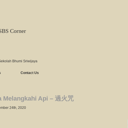
SBS Corner
Sekolah Bhumi Sriwijaya
s
Contact Us
a Melangkahi Api – 過火咒
mber 24th, 2020