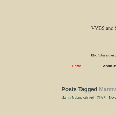
VVBS and 
Blog Vihara dan 
Home
About U
Posts Tagged
Mantr
Mantra Melangkahi Api – 過火咒
- Nove