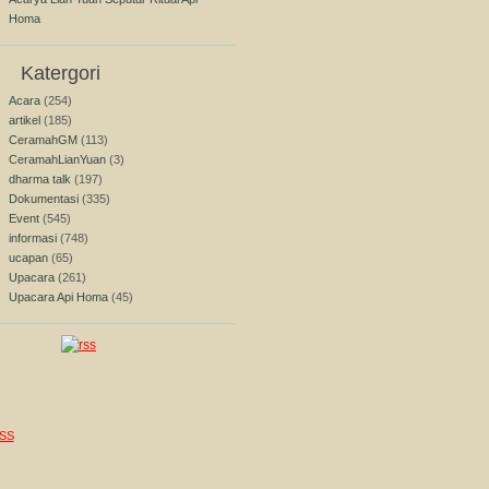
Homa
Katergori
Acara
(254)
artikel
(185)
CeramahGM
(113)
CeramahLianYuan
(3)
dharma talk
(197)
Dokumentasi
(335)
Event
(545)
informasi
(748)
ucapan
(65)
Upacara
(261)
Upacara Api Homa
(45)
SS