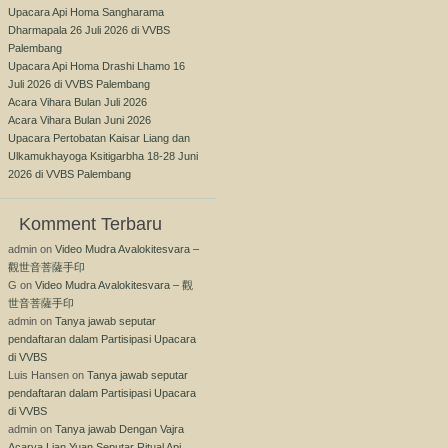
Upacara Api Homa Sangharama
Dharmapala 26 Juli 2026 di VVBS
Palembang
Upacara Api Homa Drashi Lhamo 16
Juli 2026 di VVBS Palembang
Acara Vihara Bulan Juli 2026
Acara Vihara Bulan Juni 2026
Upacara Pertobatan Kaisar Liang dan
Ulkamukhayoga Ksitigarbha 18-28 Juni
2026 di VVBS Palembang
Komment Terbaru
admin
on
Video Mudra Avalokitesvara –
觀世音菩薩手印
G
on
Video Mudra Avalokitesvara – 觀
世音菩薩手印
admin
on
Tanya jawab seputar
pendaftaran dalam Partisipasi Upacara
di VVBS
Luis Hansen
on
Tanya jawab seputar
pendaftaran dalam Partisipasi Upacara
di VVBS
admin
on
Tanya jawab Dengan Vajra
Acarya Lian Yuan Seputar Ritual Api