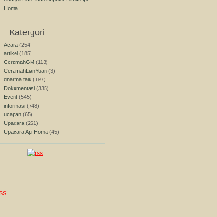
Homa
Katergori
Acara
(254)
artikel
(185)
CeramahGM
(113)
CeramahLianYuan
(3)
dharma talk
(197)
Dokumentasi
(335)
Event
(545)
informasi
(748)
ucapan
(65)
Upacara
(261)
Upacara Api Homa
(45)
SS