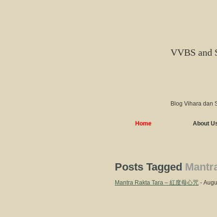
VVBS and 
Blog Vihara dan 
Home
About U
Posts Tagged
Mantra
Mantra Rakta Tara – 紅度母心咒
- Augu