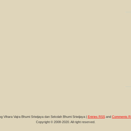
og Vihara Vajra Bhumi Sriwijaya dan Sekolah Bhumi Sriwijaya |
Entries RSS
and
Comments R
Copyright © 2008-2020. All right reserved.