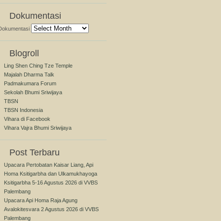
Dokumentasi
Dokumentasi
Blogroll
Ling Shen Ching Tze Temple
Majalah Dharma Talk
Padmakumara Forum
Sekolah Bhumi Sriwijaya
TBSN
TBSN Indonesia
Vihara di Facebook
Vihara Vajra Bhumi Sriwijaya
Post Terbaru
Upacara Pertobatan Kaisar Liang, Api
Homa Ksitigarbha dan Ulkamukhayoga
Ksitigarbha 5-16 Agustus 2026 di VVBS
Palembang
Upacara Api Homa Raja Agung
Avalokitesvara 2 Agustus 2026 di VVBS
Palembang