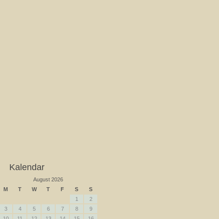
Kalendar
August 2026
M
T
W
T
F
S
S
1
2
3
4
5
6
7
8
9
10
11
12
13
14
15
16