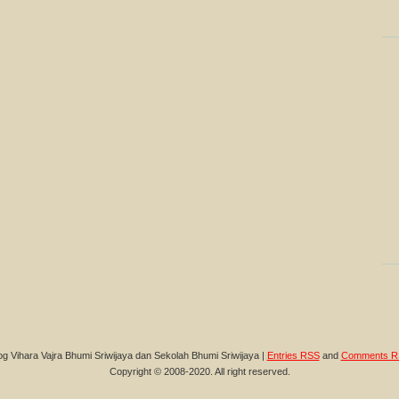
og Vihara Vajra Bhumi Sriwijaya dan Sekolah Bhumi Sriwijaya |
Entries RSS
and
Comments R
Copyright © 2008-2020. All right reserved.