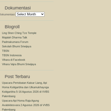
Dokumentasi
Dokumentasi
Blogroll
Ling Shen Ching Tze Temple
Majalah Dharma Talk
Padmakumara Forum
Sekolah Bhumi Sriwijaya
TBSN
TBSN Indonesia
Vihara di Facebook
Vihara Vajra Bhumi Sriwijaya
Post Terbaru
Upacara Pertobatan Kaisar Liang, Api
Homa Ksitigarbha dan Ulkamukhayoga
Ksitigarbha 5-16 Agustus 2026 di VVBS
Palembang
Upacara Api Homa Raja Agung
Avalokitesvara 2 Agustus 2026 di VVBS
Palembang