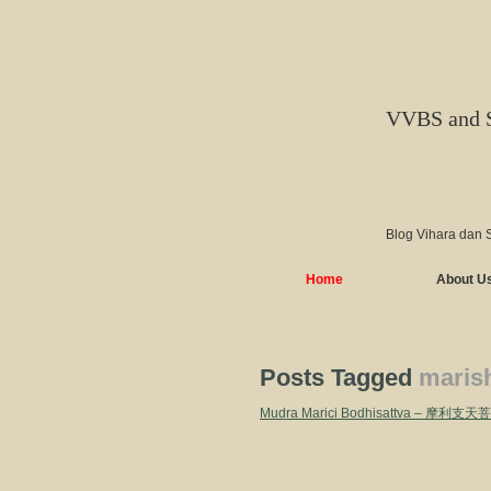
VVBS and 
Blog Vihara dan 
Home
About U
Posts Tagged
marish
Mudra Marici Bodhisattva – 摩利