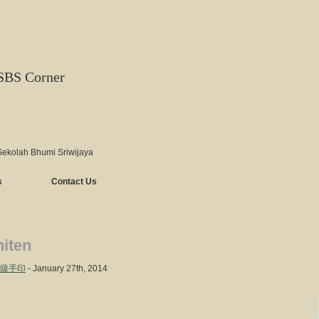
SBS Corner
Sekolah Bhumi Sriwijaya
s
Contact Us
iten
支天菩薩手印
- January 27th, 2014