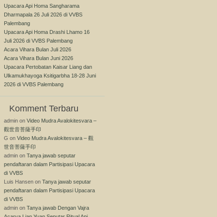
Upacara Api Homa Sangharama
Dharmapala 26 Juli 2026 di VVBS
Palembang
Upacara Api Homa Drashi Lhamo 16
Juli 2026 di VVBS Palembang
Acara Vihara Bulan Juli 2026
Acara Vihara Bulan Juni 2026
Upacara Pertobatan Kaisar Liang dan
Ulkamukhayoga Ksitigarbha 18-28 Juni
2026 di VVBS Palembang
Komment Terbaru
admin
on
Video Mudra Avalokitesvara –
觀世音菩薩手印
G
on
Video Mudra Avalokitesvara – 觀
世音菩薩手印
admin
on
Tanya jawab seputar
pendaftaran dalam Partisipasi Upacara
di VVBS
Luis Hansen
on
Tanya jawab seputar
pendaftaran dalam Partisipasi Upacara
di VVBS
admin
on
Tanya jawab Dengan Vajra
Acarya Lian Yuan Seputar Ritual Api