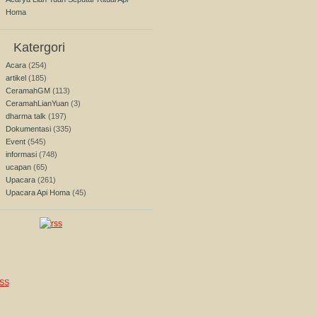
Homa
Katergori
Acara
(254)
artikel
(185)
CeramahGM
(113)
CeramahLianYuan
(3)
dharma talk
(197)
Dokumentasi
(335)
Event
(545)
informasi
(748)
ucapan
(65)
Upacara
(261)
Upacara Api Homa
(45)
SS