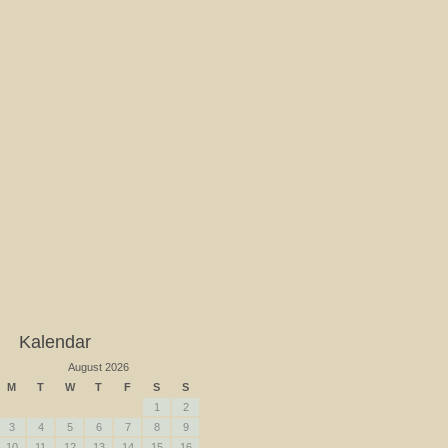
Kalendar
August 2026
M
T
W
T
F
S
S
1
2
3
4
5
6
7
8
9
10
11
12
13
14
15
16