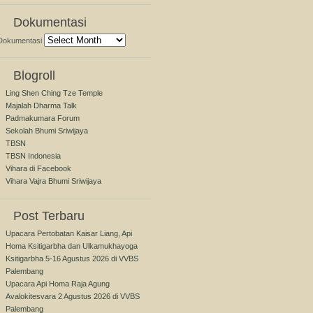
Dokumentasi
Dokumentasi
Blogroll
Ling Shen Ching Tze Temple
Majalah Dharma Talk
Padmakumara Forum
Sekolah Bhumi Sriwijaya
TBSN
TBSN Indonesia
Vihara di Facebook
Vihara Vajra Bhumi Sriwijaya
Post Terbaru
Upacara Pertobatan Kaisar Liang, Api
Homa Ksitigarbha dan Ulkamukhayoga
Ksitigarbha 5-16 Agustus 2026 di VVBS
Palembang
Upacara Api Homa Raja Agung
Avalokitesvara 2 Agustus 2026 di VVBS
Palembang