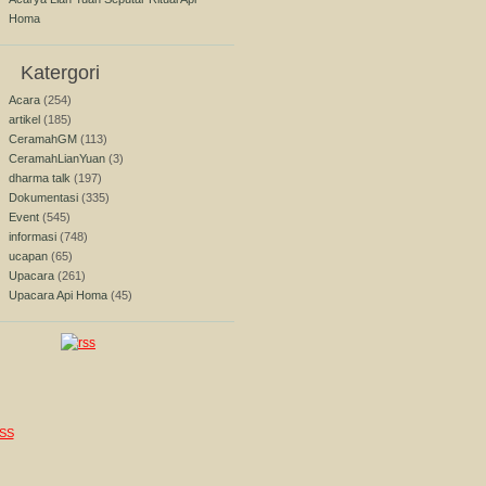
Homa
Katergori
Acara
(254)
artikel
(185)
CeramahGM
(113)
CeramahLianYuan
(3)
dharma talk
(197)
Dokumentasi
(335)
Event
(545)
informasi
(748)
ucapan
(65)
Upacara
(261)
Upacara Api Homa
(45)
SS