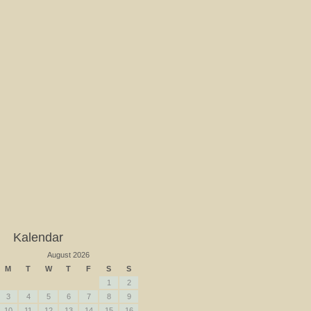
Kalendar
August 2026
M
T
W
T
F
S
S
1
2
3
4
5
6
7
8
9
10
11
12
13
14
15
16