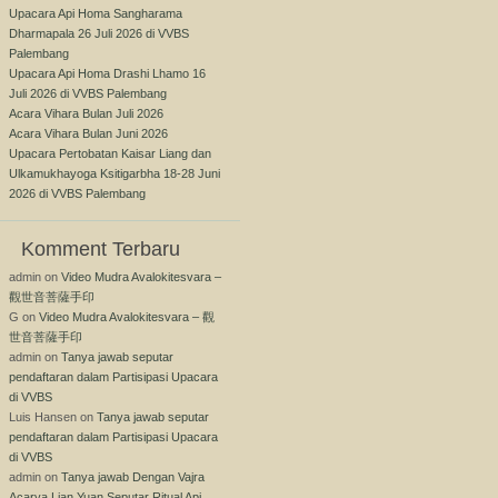
Upacara Api Homa Sangharama
Dharmapala 26 Juli 2026 di VVBS
Palembang
Upacara Api Homa Drashi Lhamo 16
Juli 2026 di VVBS Palembang
Acara Vihara Bulan Juli 2026
Acara Vihara Bulan Juni 2026
Upacara Pertobatan Kaisar Liang dan
Ulkamukhayoga Ksitigarbha 18-28 Juni
2026 di VVBS Palembang
Komment Terbaru
admin
on
Video Mudra Avalokitesvara –
觀世音菩薩手印
G
on
Video Mudra Avalokitesvara – 觀
世音菩薩手印
admin
on
Tanya jawab seputar
pendaftaran dalam Partisipasi Upacara
di VVBS
Luis Hansen
on
Tanya jawab seputar
pendaftaran dalam Partisipasi Upacara
di VVBS
admin
on
Tanya jawab Dengan Vajra
Acarya Lian Yuan Seputar Ritual Api