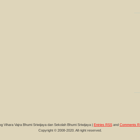
og Vihara Vajra Bhumi Sriwijaya dan Sekolah Bhumi Sriwijaya |
Entries RSS
and
Comments R
Copyright © 2008-2020. All right reserved.