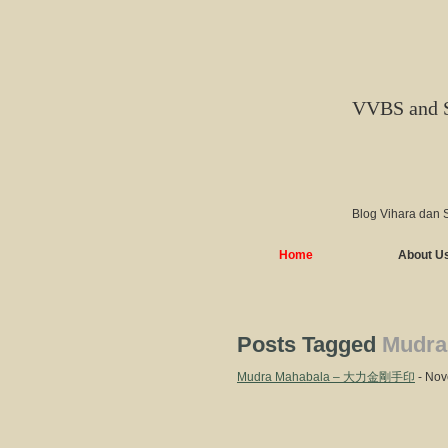
VVBS and 
Blog Vihara dan 
Home
About U
Posts Tagged
Mudra
Mudra Mahabala – 大力金剛手印
- Nov