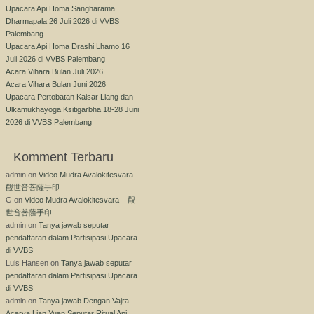
Upacara Api Homa Sangharama
Dharmapala 26 Juli 2026 di VVBS
Palembang
Upacara Api Homa Drashi Lhamo 16
Juli 2026 di VVBS Palembang
Acara Vihara Bulan Juli 2026
Acara Vihara Bulan Juni 2026
Upacara Pertobatan Kaisar Liang dan
Ulkamukhayoga Ksitigarbha 18-28 Juni
2026 di VVBS Palembang
Komment Terbaru
admin
on
Video Mudra Avalokitesvara –
觀世音菩薩手印
G
on
Video Mudra Avalokitesvara – 觀
世音菩薩手印
admin
on
Tanya jawab seputar
pendaftaran dalam Partisipasi Upacara
di VVBS
Luis Hansen
on
Tanya jawab seputar
pendaftaran dalam Partisipasi Upacara
di VVBS
admin
on
Tanya jawab Dengan Vajra
Acarya Lian Yuan Seputar Ritual Api