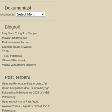
Dokumentasi
Dokumentasi
Blogroll
Ling Shen Ching Tze Temple
Majalah Dharma Talk
Padmakumara Forum
Sekolah Bhumi Sriwijaya
TBSN
TBSN Indonesia
Vihara di Facebook
Vihara Vajra Bhumi Sriwijaya
Post Terbaru
Upacara Pertobatan Kaisar Liang, Api
Homa Ksitigarbha dan Ulkamukhayoga
Ksitigarbha 5-16 Agustus 2026 di VVBS
Palembang
Upacara Api Homa Raja Agung
Avalokitesvara 2 Agustus 2026 di VVBS
Palembang