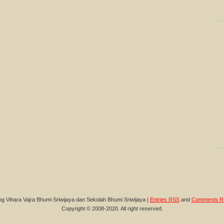
og Vihara Vajra Bhumi Sriwijaya dan Sekolah Bhumi Sriwijaya |
Entries RSS
and
Comments R
Copyright © 2008-2020. All right reserved.