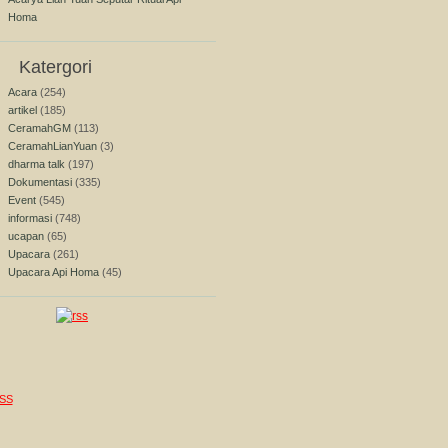
Homa
Katergori
Acara
(254)
artikel
(185)
CeramahGM
(113)
CeramahLianYuan
(3)
dharma talk
(197)
Dokumentasi
(335)
Event
(545)
informasi
(748)
ucapan
(65)
Upacara
(261)
Upacara Api Homa
(45)
SS