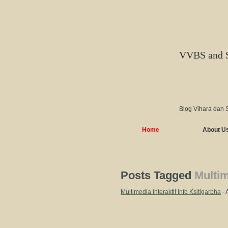
VVBS and 
Blog Vihara dan 
Home
About U
Posts Tagged
Multim
Multimedia Interaktif Info Ksitigarbha
- 