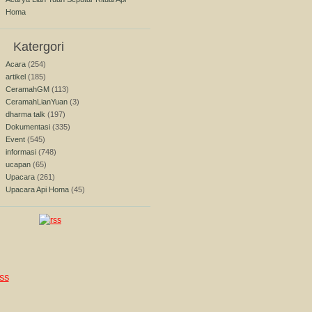
Homa
Katergori
Acara
(254)
artikel
(185)
CeramahGM
(113)
CeramahLianYuan
(3)
dharma talk
(197)
Dokumentasi
(335)
Event
(545)
informasi
(748)
ucapan
(65)
Upacara
(261)
Upacara Api Homa
(45)
SS