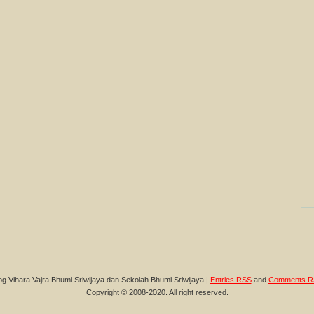
og Vihara Vajra Bhumi Sriwijaya dan Sekolah Bhumi Sriwijaya |
Entries RSS
and
Comments R
Copyright © 2008-2020. All right reserved.