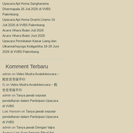
Upacara Api Homa Sangharama
Dharmapala 26 Juli 2026 di VVBS
Palembang
Upacara Api Homa Drashi Lhamo 16
Juli 2026 di VVBS Palembang
Acara Vihara Bulan Juli 2026
Acara Vihara Bulan Juni 2026
Upacara Pertobatan Kaisar Liang dan
Ulkamukhayoga Ksitigarbha 18-28 Juni
2026 di VVBS Palembang
Komment Terbaru
admin
on
Video Mudra Avalokitesvara –
觀世音菩薩手印
G
on
Video Mudra Avalokitesvara – 觀
世音菩薩手印
admin
on
Tanya jawab seputar
pendaftaran dalam Partisipasi Upacara
di VVBS
Luis Hansen
on
Tanya jawab seputar
pendaftaran dalam Partisipasi Upacara
di VVBS
admin
on
Tanya jawab Dengan Vajra
Acarya Lian Yuan Seputar Ritual Api