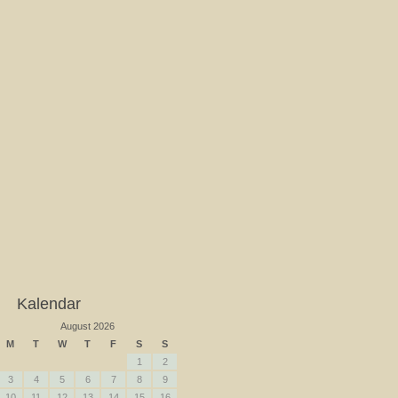
Kalendar
August 2026
M
T
W
T
F
S
S
1
2
3
4
5
6
7
8
9
10
11
12
13
14
15
16