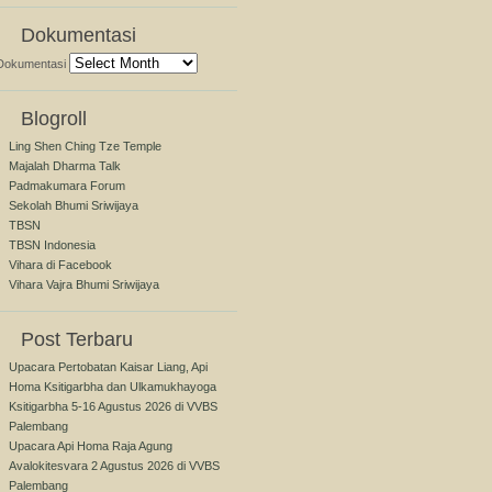
Dokumentasi
Dokumentasi
Blogroll
Ling Shen Ching Tze Temple
Majalah Dharma Talk
Padmakumara Forum
Sekolah Bhumi Sriwijaya
TBSN
TBSN Indonesia
Vihara di Facebook
Vihara Vajra Bhumi Sriwijaya
Post Terbaru
Upacara Pertobatan Kaisar Liang, Api
Homa Ksitigarbha dan Ulkamukhayoga
Ksitigarbha 5-16 Agustus 2026 di VVBS
Palembang
Upacara Api Homa Raja Agung
Avalokitesvara 2 Agustus 2026 di VVBS
Palembang