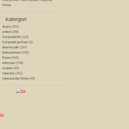
Homa
Katergori
Acara
(254)
artikel
(185)
CeramahGM
(113)
CeramahLianYuan
(3)
dharma talk
(197)
Dokumentasi
(335)
Event
(545)
informasi
(748)
ucapan
(65)
Upacara
(261)
Upacara Api Homa
(45)
SS