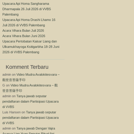
Upacara Api Homa Sangharama
Dharmapala 26 Juli 2026 di VVBS
Palembang
Upacara Api Homa Drashi Lhamo 16
Juli 2026 di VVBS Palembang
Acara Vihara Bulan Juli 2026
Acara Vihara Bulan Juni 2026
Upacara Pertobatan Kaisar Liang dan
Ulkamukhayoga Ksitigarbha 18-28 Juni
2026 di VVBS Palembang
Komment Terbaru
admin
on
Video Mudra Avalokitesvara –
觀世音菩薩手印
G
on
Video Mudra Avalokitesvara – 觀
世音菩薩手印
admin
on
Tanya jawab seputar
pendaftaran dalam Partisipasi Upacara
di VVBS
Luis Hansen
on
Tanya jawab seputar
pendaftaran dalam Partisipasi Upacara
di VVBS
admin
on
Tanya jawab Dengan Vajra
Acarya Lian Yuan Seputar Ritual Api