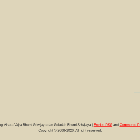
og Vihara Vajra Bhumi Sriwijaya dan Sekolah Bhumi Sriwijaya |
Entries RSS
and
Comments R
Copyright © 2008-2020. All right reserved.