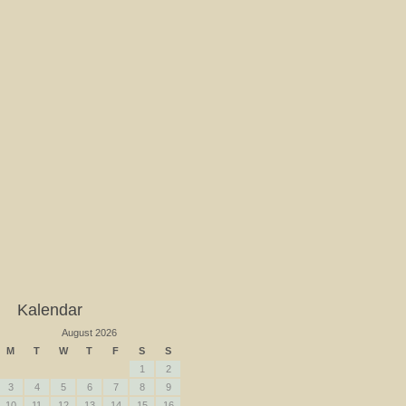
Kalendar
August 2026
M
T
W
T
F
S
S
1
2
3
4
5
6
7
8
9
10
11
12
13
14
15
16