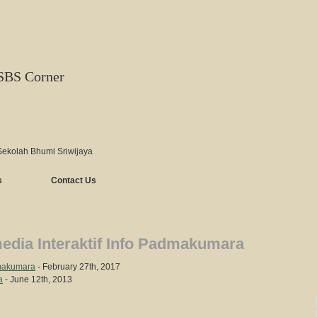
SBS Corner
Sekolah Bhumi Sriwijaya
s
Contact Us
edia Interaktif Info Padmakumara
makumara
- February 27th, 2017
a
- June 12th, 2013