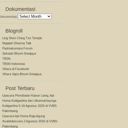
Dokumentasi
Dokumentasi
Blogroll
Ling Shen Ching Tze Temple
Majalah Dharma Talk
Padmakumara Forum
Sekolah Bhumi Sriwijaya
TBSN
TBSN Indonesia
Vihara di Facebook
Vihara Vajra Bhumi Sriwijaya
Post Terbaru
Upacara Pertobatan Kaisar Liang, Api
Homa Ksitigarbha dan Ulkamukhayoga
Ksitigarbha 5-16 Agustus 2026 di VVBS
Palembang
Upacara Api Homa Raja Agung
Avalokitesvara 2 Agustus 2026 di VVBS
Palembang