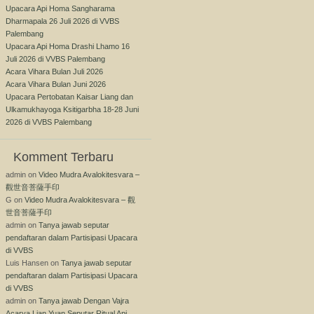
Upacara Api Homa Sangharama
Dharmapala 26 Juli 2026 di VVBS
Palembang
Upacara Api Homa Drashi Lhamo 16
Juli 2026 di VVBS Palembang
Acara Vihara Bulan Juli 2026
Acara Vihara Bulan Juni 2026
Upacara Pertobatan Kaisar Liang dan
Ulkamukhayoga Ksitigarbha 18-28 Juni
2026 di VVBS Palembang
Komment Terbaru
admin
on
Video Mudra Avalokitesvara –
觀世音菩薩手印
G
on
Video Mudra Avalokitesvara – 觀
世音菩薩手印
admin
on
Tanya jawab seputar
pendaftaran dalam Partisipasi Upacara
di VVBS
Luis Hansen
on
Tanya jawab seputar
pendaftaran dalam Partisipasi Upacara
di VVBS
admin
on
Tanya jawab Dengan Vajra
Acarya Lian Yuan Seputar Ritual Api