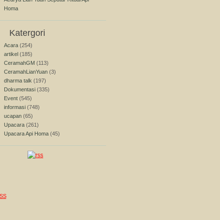
Homa
Katergori
Acara
(254)
artikel
(185)
CeramahGM
(113)
CeramahLianYuan
(3)
dharma talk
(197)
Dokumentasi
(335)
Event
(545)
informasi
(748)
ucapan
(65)
Upacara
(261)
Upacara Api Homa
(45)
SS