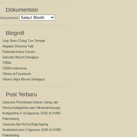
Dokumentasi
Dokumentasi
Blogroll
Ling Shen Ching Tze Temple
Majalah Dharma Talk
Padmakumara Forum
Sekolah Bhumi Sriwijaya
TBSN
TBSN Indonesia
Vihara di Facebook
Vihara Vajra Bhumi Sriwijaya
Post Terbaru
Upacara Pertobatan Kaisar Liang, Api
Homa Ksitigarbha dan Ulkamukhayoga
Ksitigarbha 5-16 Agustus 2026 di VVBS
Palembang
Upacara Api Homa Raja Agung
Avalokitesvara 2 Agustus 2026 di VVBS
Palembang