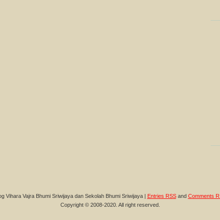
og Vihara Vajra Bhumi Sriwijaya dan Sekolah Bhumi Sriwijaya |
Entries RSS
and
Comments R
Copyright © 2008-2020. All right reserved.