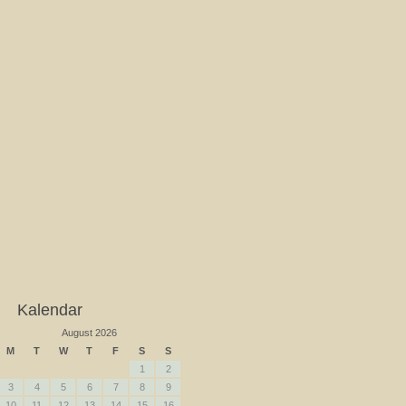
Kalendar
August 2026
M
T
W
T
F
S
S
1
2
3
4
5
6
7
8
9
10
11
12
13
14
15
16