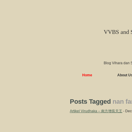
VVBS and 
Blog Vihara dan 
Home
About U
Posts Tagged
nan fa
Artikel Virudhaka – 南方增長天王
- Dec