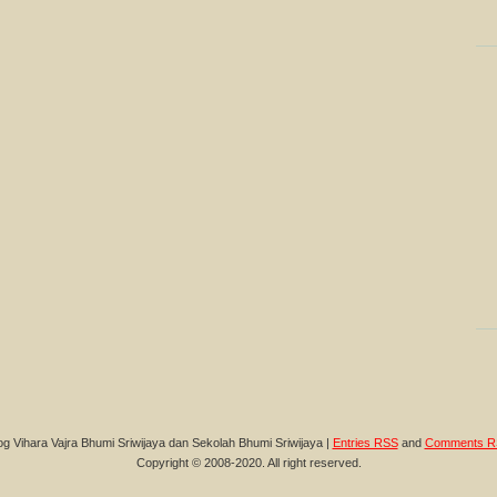
og Vihara Vajra Bhumi Sriwijaya dan Sekolah Bhumi Sriwijaya |
Entries RSS
and
Comments R
Copyright © 2008-2020. All right reserved.