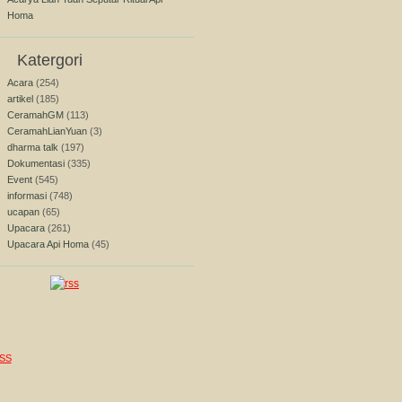
Homa
Katergori
Acara
(254)
artikel
(185)
CeramahGM
(113)
CeramahLianYuan
(3)
dharma talk
(197)
Dokumentasi
(335)
Event
(545)
informasi
(748)
ucapan
(65)
Upacara
(261)
Upacara Api Homa
(45)
SS