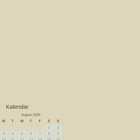
Kalendar
August 2026
M
T
W
T
F
S
S
1
2
3
4
5
6
7
8
9
10
11
12
13
14
15
16