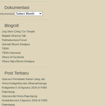
Dokumentasi
Dokumentasi
Blogroll
Ling Shen Ching Tze Temple
Majalah Dharma Talk
Padmakumara Forum
Sekolah Bhumi Sriwijaya
TBSN
TBSN Indonesia
Vihara di Facebook
Vihara Vajra Bhumi Sriwijaya
Post Terbaru
Upacara Pertobatan Kaisar Liang, Api
Homa Ksitigarbha dan Ulkamukhayoga
Ksitigarbha 5-16 Agustus 2026 di VVBS
Palembang
Upacara Api Homa Raja Agung
Avalokitesvara 2 Agustus 2026 di VVBS
Palembang