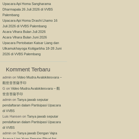
Upacara Api Homa Sangharama
Dharmapala 26 Juli 2026 di VVBS
Palembang
Upacara Api Homa Drashi Lhamo 16
Juli 2026 di VVBS Palembang
Acara Vihara Bulan Juli 2026
Acara Vihara Bulan Juni 2026
Upacara Pertobatan Kaisar Liang dan
Ulkamukhayoga Ksitigarbha 18-28 Juni
2026 di VVBS Palembang
Komment Terbaru
admin
on
Video Mudra Avalokitesvara –
觀世音菩薩手印
G
on
Video Mudra Avalokitesvara – 觀
世音菩薩手印
admin
on
Tanya jawab seputar
pendaftaran dalam Partisipasi Upacara
di VVBS
Luis Hansen
on
Tanya jawab seputar
pendaftaran dalam Partisipasi Upacara
di VVBS
admin
on
Tanya jawab Dengan Vajra
Acarya Lian Yuan Seputar Ritual Api