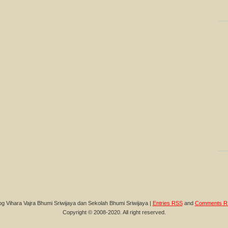
og Vihara Vajra Bhumi Sriwijaya dan Sekolah Bhumi Sriwijaya |
Entries RSS
and
Comments R
Copyright © 2008-2020. All right reserved.