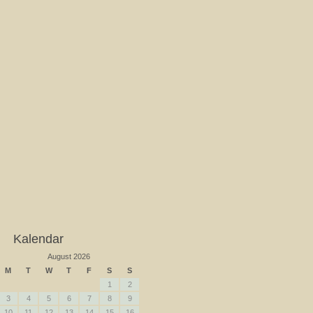
Kalendar
August 2026
M
T
W
T
F
S
S
1
2
3
4
5
6
7
8
9
10
11
12
13
14
15
16