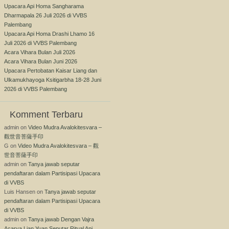
Upacara Api Homa Sangharama
Dharmapala 26 Juli 2026 di VVBS
Palembang
Upacara Api Homa Drashi Lhamo 16
Juli 2026 di VVBS Palembang
Acara Vihara Bulan Juli 2026
Acara Vihara Bulan Juni 2026
Upacara Pertobatan Kaisar Liang dan
Ulkamukhayoga Ksitigarbha 18-28 Juni
2026 di VVBS Palembang
Komment Terbaru
admin
on
Video Mudra Avalokitesvara –
觀世音菩薩手印
G
on
Video Mudra Avalokitesvara – 觀
世音菩薩手印
admin
on
Tanya jawab seputar
pendaftaran dalam Partisipasi Upacara
di VVBS
Luis Hansen
on
Tanya jawab seputar
pendaftaran dalam Partisipasi Upacara
di VVBS
admin
on
Tanya jawab Dengan Vajra
Acarya Lian Yuan Seputar Ritual Api