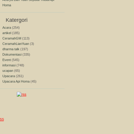
Homa
Katergori
Acara
(254)
artikel
(185)
CeramahGM
(113)
CeramahLianYuan
(3)
dharma talk
(197)
Dokumentasi
(335)
Event
(545)
informasi
(748)
ucapan
(65)
Upacara
(261)
Upacara Api Homa
(45)
SS