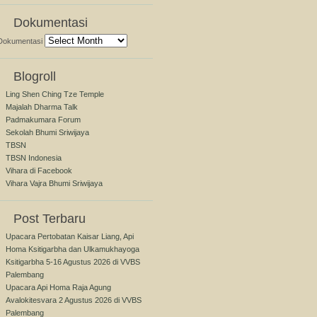
Dokumentasi
Dokumentasi
Blogroll
Ling Shen Ching Tze Temple
Majalah Dharma Talk
Padmakumara Forum
Sekolah Bhumi Sriwijaya
TBSN
TBSN Indonesia
Vihara di Facebook
Vihara Vajra Bhumi Sriwijaya
Post Terbaru
Upacara Pertobatan Kaisar Liang, Api
Homa Ksitigarbha dan Ulkamukhayoga
Ksitigarbha 5-16 Agustus 2026 di VVBS
Palembang
Upacara Api Homa Raja Agung
Avalokitesvara 2 Agustus 2026 di VVBS
Palembang