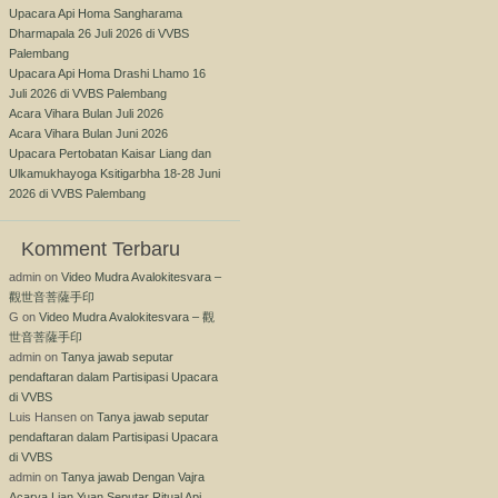
Upacara Api Homa Sangharama
Dharmapala 26 Juli 2026 di VVBS
Palembang
Upacara Api Homa Drashi Lhamo 16
Juli 2026 di VVBS Palembang
Acara Vihara Bulan Juli 2026
Acara Vihara Bulan Juni 2026
Upacara Pertobatan Kaisar Liang dan
Ulkamukhayoga Ksitigarbha 18-28 Juni
2026 di VVBS Palembang
Komment Terbaru
admin
on
Video Mudra Avalokitesvara –
觀世音菩薩手印
G
on
Video Mudra Avalokitesvara – 觀
世音菩薩手印
admin
on
Tanya jawab seputar
pendaftaran dalam Partisipasi Upacara
di VVBS
Luis Hansen
on
Tanya jawab seputar
pendaftaran dalam Partisipasi Upacara
di VVBS
admin
on
Tanya jawab Dengan Vajra
Acarya Lian Yuan Seputar Ritual Api