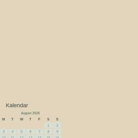
Kalendar
August 2026
M
T
W
T
F
S
S
1
2
3
4
5
6
7
8
9
10
11
12
13
14
15
16