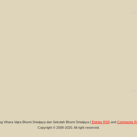
og Vihara Vajra Bhumi Sriwijaya dan Sekolah Bhumi Sriwijaya |
Entries RSS
and
Comments R
Copyright © 2008-2020. All right reserved.