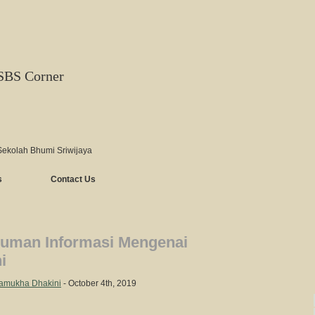
SBS Corner
Sekolah Bhumi Sriwijaya
s
Contact Us
uman Informasi Mengenai
i
amukha Dhakini
- October 4th, 2019