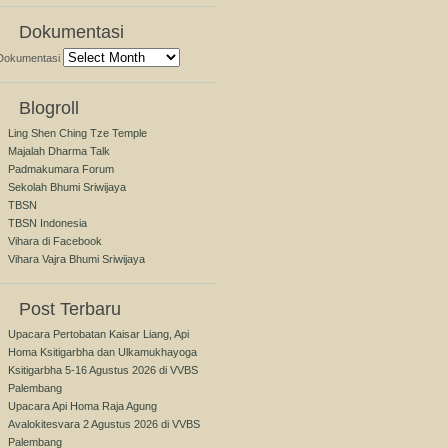
Dokumentasi
Dokumentasi
Blogroll
Ling Shen Ching Tze Temple
Majalah Dharma Talk
Padmakumara Forum
Sekolah Bhumi Sriwijaya
TBSN
TBSN Indonesia
Vihara di Facebook
Vihara Vajra Bhumi Sriwijaya
Post Terbaru
Upacara Pertobatan Kaisar Liang, Api
Homa Ksitigarbha dan Ulkamukhayoga
Ksitigarbha 5-16 Agustus 2026 di VVBS
Palembang
Upacara Api Homa Raja Agung
Avalokitesvara 2 Agustus 2026 di VVBS
Palembang