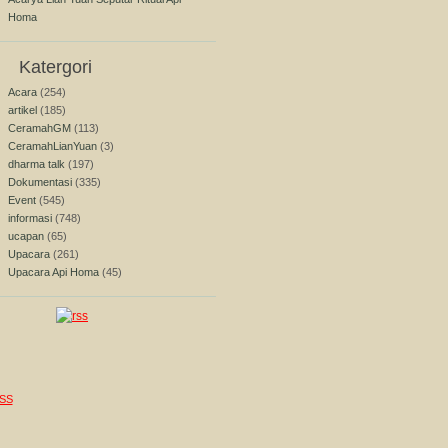
Homa
Katergori
Acara
(254)
artikel
(185)
CeramahGM
(113)
CeramahLianYuan
(3)
dharma talk
(197)
Dokumentasi
(335)
Event
(545)
informasi
(748)
ucapan
(65)
Upacara
(261)
Upacara Api Homa
(45)
SS