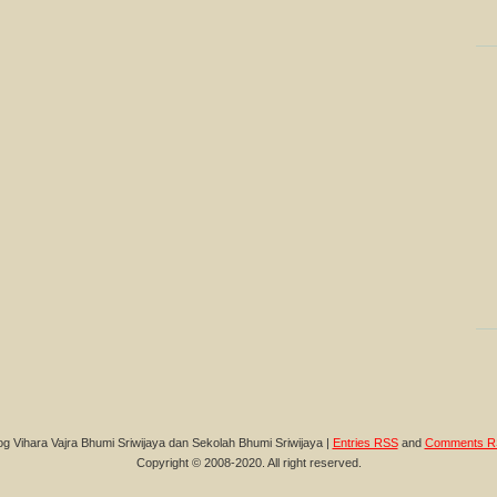
og Vihara Vajra Bhumi Sriwijaya dan Sekolah Bhumi Sriwijaya |
Entries RSS
and
Comments R
Copyright © 2008-2020. All right reserved.