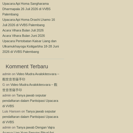
Upacara Api Homa Sangharama
Dharmapala 26 Juli 2026 di VVBS
Palembang
Upacara Api Homa Drashi Lhamo 16
Juli 2026 di VVBS Palembang
Acara Vihara Bulan Juli 2026
Acara Vihara Bulan Juni 2026
Upacara Pertobatan Kaisar Liang dan
Ulkamukhayoga Ksitigarbha 18-28 Juni
2026 di VVBS Palembang
Komment Terbaru
admin
on
Video Mudra Avalokitesvara –
觀世音菩薩手印
G
on
Video Mudra Avalokitesvara – 觀
世音菩薩手印
admin
on
Tanya jawab seputar
pendaftaran dalam Partisipasi Upacara
di VVBS
Luis Hansen
on
Tanya jawab seputar
pendaftaran dalam Partisipasi Upacara
di VVBS
admin
on
Tanya jawab Dengan Vajra
Acarya Lian Yuan Seputar Ritual Api