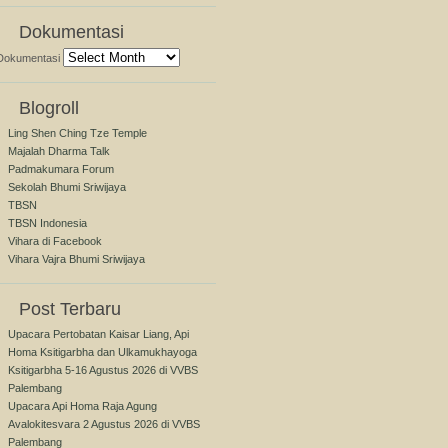
Dokumentasi
Dokumentasi
Blogroll
Ling Shen Ching Tze Temple
Majalah Dharma Talk
Padmakumara Forum
Sekolah Bhumi Sriwijaya
TBSN
TBSN Indonesia
Vihara di Facebook
Vihara Vajra Bhumi Sriwijaya
Post Terbaru
Upacara Pertobatan Kaisar Liang, Api
Homa Ksitigarbha dan Ulkamukhayoga
Ksitigarbha 5-16 Agustus 2026 di VVBS
Palembang
Upacara Api Homa Raja Agung
Avalokitesvara 2 Agustus 2026 di VVBS
Palembang