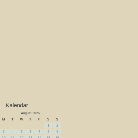
Kalendar
August 2026
M
T
W
T
F
S
S
1
2
3
4
5
6
7
8
9
10
11
12
13
14
15
16