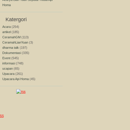
Homa
Katergori
Acara
(254)
artikel
(185)
CeramahGM
(113)
CeramahLianYuan
(3)
dharma talk
(197)
Dokumentasi
(335)
Event
(545)
informasi
(748)
ucapan
(65)
Upacara
(261)
Upacara Api Homa
(45)
SS