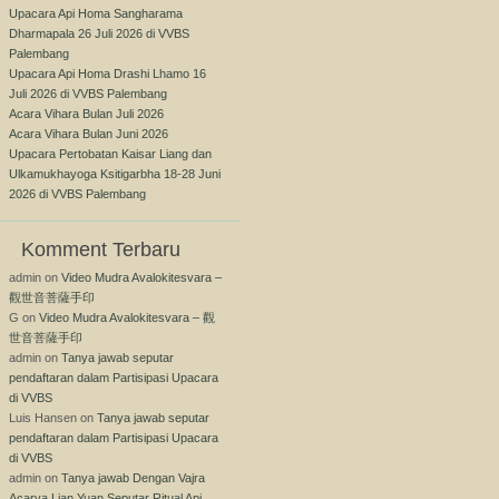
Upacara Api Homa Sangharama
Dharmapala 26 Juli 2026 di VVBS
Palembang
Upacara Api Homa Drashi Lhamo 16
Juli 2026 di VVBS Palembang
Acara Vihara Bulan Juli 2026
Acara Vihara Bulan Juni 2026
Upacara Pertobatan Kaisar Liang dan
Ulkamukhayoga Ksitigarbha 18-28 Juni
2026 di VVBS Palembang
Komment Terbaru
admin
on
Video Mudra Avalokitesvara –
觀世音菩薩手印
G
on
Video Mudra Avalokitesvara – 觀
世音菩薩手印
admin
on
Tanya jawab seputar
pendaftaran dalam Partisipasi Upacara
di VVBS
Luis Hansen
on
Tanya jawab seputar
pendaftaran dalam Partisipasi Upacara
di VVBS
admin
on
Tanya jawab Dengan Vajra
Acarya Lian Yuan Seputar Ritual Api