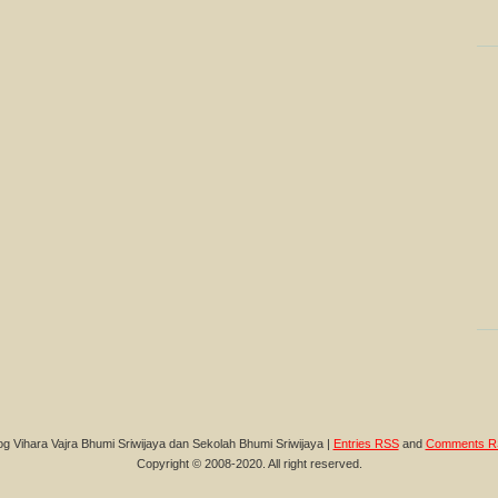
og Vihara Vajra Bhumi Sriwijaya dan Sekolah Bhumi Sriwijaya |
Entries RSS
and
Comments R
Copyright © 2008-2020. All right reserved.