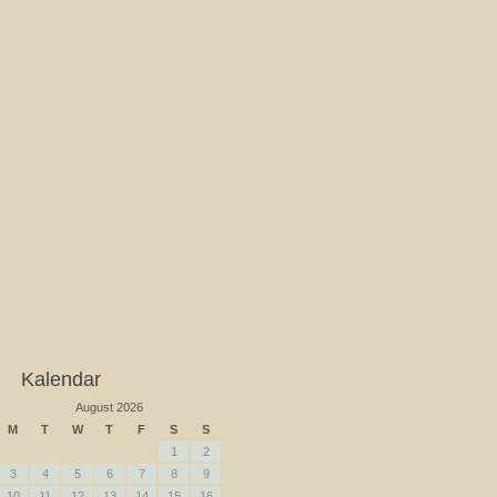
Kalendar
August 2026
M
T
W
T
F
S
S
1
2
3
4
5
6
7
8
9
10
11
12
13
14
15
16