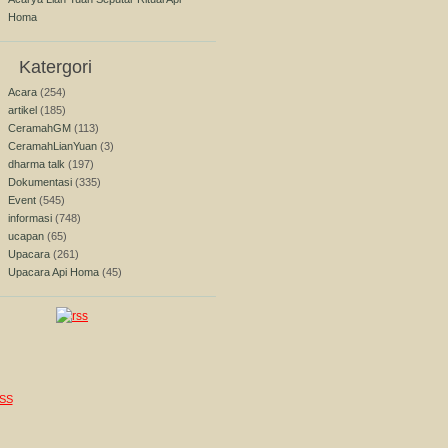
Homa
Katergori
Acara
(254)
artikel
(185)
CeramahGM
(113)
CeramahLianYuan
(3)
dharma talk
(197)
Dokumentasi
(335)
Event
(545)
informasi
(748)
ucapan
(65)
Upacara
(261)
Upacara Api Homa
(45)
SS