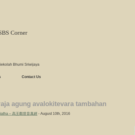
SBS Corner
Sekolah Bhumi Sriwijaya
s
Contact Us
raja agung avalokitevara tambahan
dan Gatha – 高王觀世音真經
- August 10th, 2016