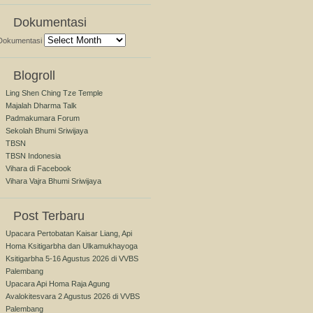
Dokumentasi
Dokumentasi
Blogroll
Ling Shen Ching Tze Temple
Majalah Dharma Talk
Padmakumara Forum
Sekolah Bhumi Sriwijaya
TBSN
TBSN Indonesia
Vihara di Facebook
Vihara Vajra Bhumi Sriwijaya
Post Terbaru
Upacara Pertobatan Kaisar Liang, Api
Homa Ksitigarbha dan Ulkamukhayoga
Ksitigarbha 5-16 Agustus 2026 di VVBS
Palembang
Upacara Api Homa Raja Agung
Avalokitesvara 2 Agustus 2026 di VVBS
Palembang