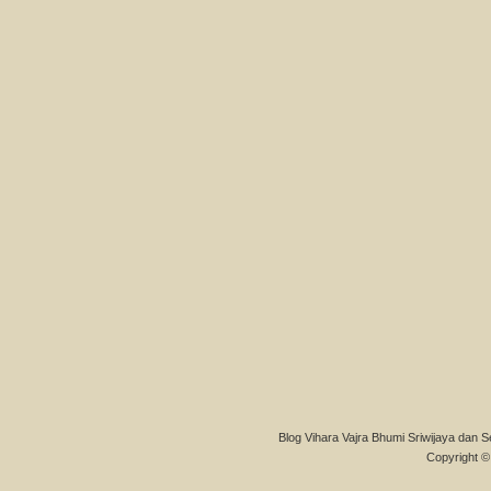
Blog Vihara Vajra Bhumi Sriwijaya dan S
Copyright © 