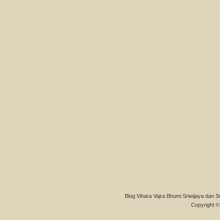
Blog Vihara Vajra Bhumi Sriwijaya dan S
Copyright © 