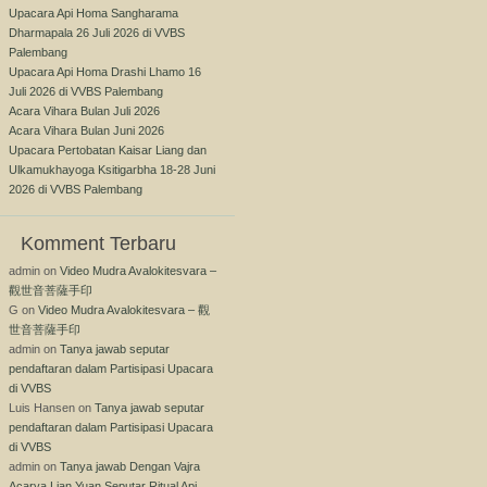
Upacara Api Homa Sangharama
Dharmapala 26 Juli 2026 di VVBS
Palembang
Upacara Api Homa Drashi Lhamo 16
Juli 2026 di VVBS Palembang
Acara Vihara Bulan Juli 2026
Acara Vihara Bulan Juni 2026
Upacara Pertobatan Kaisar Liang dan
Ulkamukhayoga Ksitigarbha 18-28 Juni
2026 di VVBS Palembang
Komment Terbaru
admin
on
Video Mudra Avalokitesvara –
觀世音菩薩手印
G
on
Video Mudra Avalokitesvara – 觀
世音菩薩手印
admin
on
Tanya jawab seputar
pendaftaran dalam Partisipasi Upacara
di VVBS
Luis Hansen
on
Tanya jawab seputar
pendaftaran dalam Partisipasi Upacara
di VVBS
admin
on
Tanya jawab Dengan Vajra
Acarya Lian Yuan Seputar Ritual Api