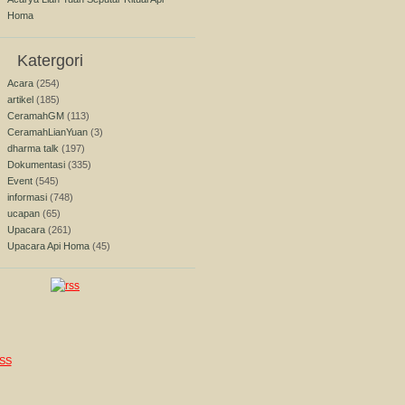
Homa
Katergori
Acara
(254)
artikel
(185)
CeramahGM
(113)
CeramahLianYuan
(3)
dharma talk
(197)
Dokumentasi
(335)
Event
(545)
informasi
(748)
ucapan
(65)
Upacara
(261)
Upacara Api Homa
(45)
SS