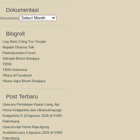
Dokumentasi
Dokumentasi
Blogroll
Ling Shen Ching Tze Temple
Majalah Dharma Talk
Padmakumara Forum
Sekolah Bhumi Sriwijaya
TBSN
TBSN Indonesia
Vihara di Facebook
Vihara Vajra Bhumi Sriwijaya
Post Terbaru
Upacara Pertobatan Kaisar Liang, Api
Homa Ksitigarbha dan Ulkamukhayoga
Ksitigarbha 5-16 Agustus 2026 di VVBS
Palembang
Upacara Api Homa Raja Agung
Avalokitesvara 2 Agustus 2026 di VVBS
Palembang