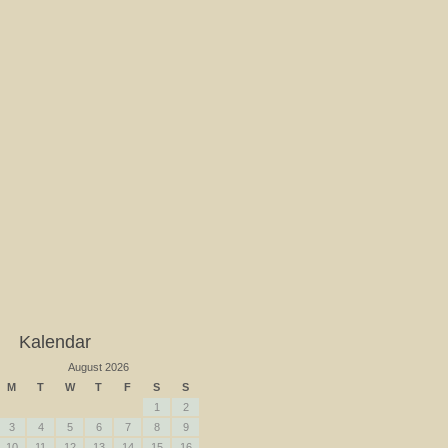
Kalendar
August 2026
M
T
W
T
F
S
S
1
2
3
4
5
6
7
8
9
10
11
12
13
14
15
16