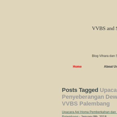
VVBS and 
Blog Vihara dan 
Home
About U
Posts Tagged
Upaca
Penyeberangan Dewi
VVBS Palembang
Upacara Api Homa Pemberkahan dan P
Palembang
- January 9th, 2018