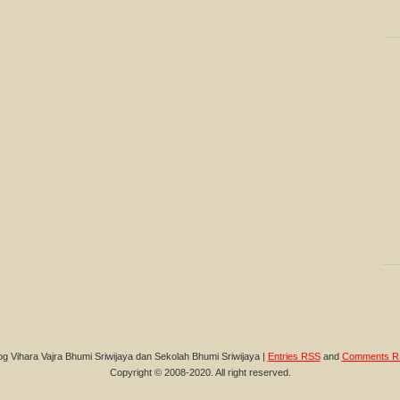
og Vihara Vajra Bhumi Sriwijaya dan Sekolah Bhumi Sriwijaya |
Entries RSS
and
Comments R
Copyright © 2008-2020. All right reserved.