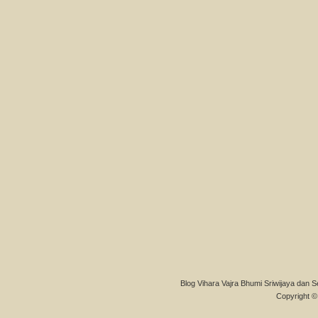
Blog Vihara Vajra Bhumi Sriwijaya dan S
Copyright © 