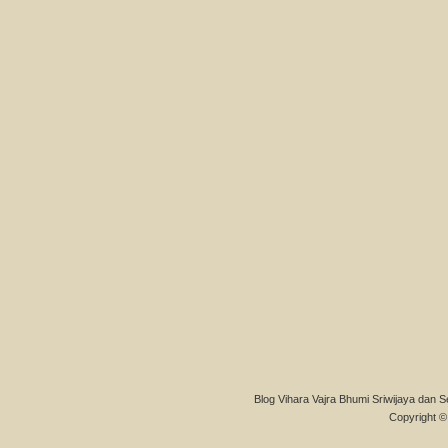
Blog Vihara Vajra Bhumi Sriwijaya dan S
Copyright © 