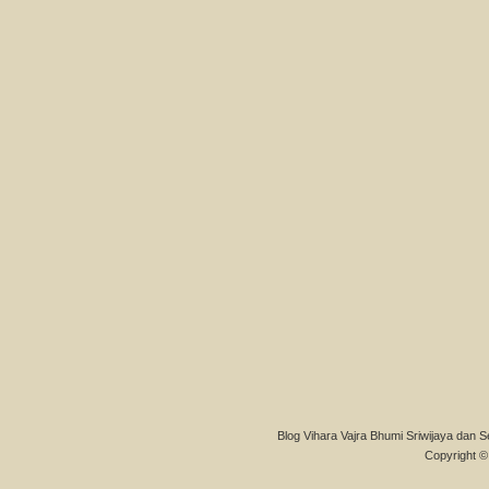
Blog Vihara Vajra Bhumi Sriwijaya dan S
Copyright © 