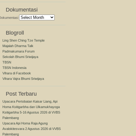
Dokumentasi
Dokumentasi
Blogroll
Ling Shen Ching Tze Temple
Majalah Dharma Talk
Padmakumara Forum
Sekolah Bhumi Sriwijaya
TBSN
TBSN Indonesia
Vihara di Facebook
Vihara Vajra Bhumi Sriwijaya
Post Terbaru
Upacara Pertobatan Kaisar Liang, Api
Homa Ksitigarbha dan Ulkamukhayoga
Ksitigarbha 5-16 Agustus 2026 di VVBS
Palembang
Upacara Api Homa Raja Agung
Avalokitesvara 2 Agustus 2026 di VVBS
Palembang