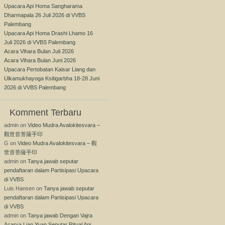
Upacara Api Homa Sangharama
Dharmapala 26 Juli 2026 di VVBS
Palembang
Upacara Api Homa Drashi Lhamo 16
Juli 2026 di VVBS Palembang
Acara Vihara Bulan Juli 2026
Acara Vihara Bulan Juni 2026
Upacara Pertobatan Kaisar Liang dan
Ulkamukhayoga Ksitigarbha 18-28 Juni
2026 di VVBS Palembang
Komment Terbaru
admin
on
Video Mudra Avalokitesvara –
觀世音菩薩手印
G
on
Video Mudra Avalokitesvara – 觀
世音菩薩手印
admin
on
Tanya jawab seputar
pendaftaran dalam Partisipasi Upacara
di VVBS
Luis Hansen
on
Tanya jawab seputar
pendaftaran dalam Partisipasi Upacara
di VVBS
admin
on
Tanya jawab Dengan Vajra
Acarya Lian Yuan Seputar Ritual Api