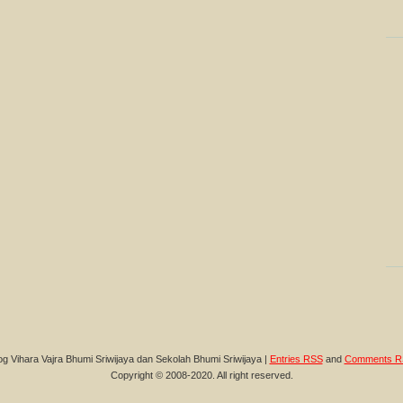
og Vihara Vajra Bhumi Sriwijaya dan Sekolah Bhumi Sriwijaya |
Entries RSS
and
Comments R
Copyright © 2008-2020. All right reserved.