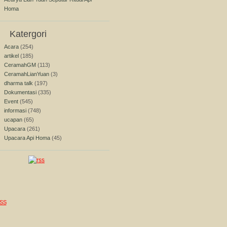
Homa
Katergori
Acara
(254)
artikel
(185)
CeramahGM
(113)
CeramahLianYuan
(3)
dharma talk
(197)
Dokumentasi
(335)
Event
(545)
informasi
(748)
ucapan
(65)
Upacara
(261)
Upacara Api Homa
(45)
SS