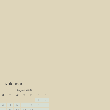
Kalendar
August 2026
M
T
W
T
F
S
S
1
2
3
4
5
6
7
8
9
10
11
12
13
14
15
16