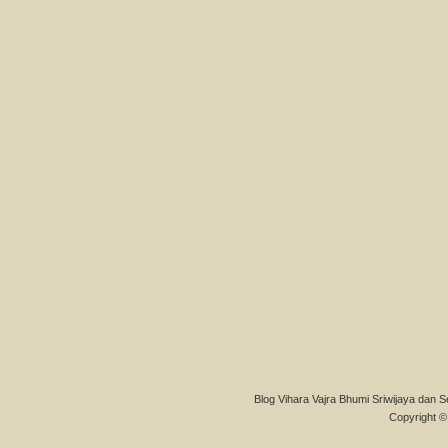
Blog Vihara Vajra Bhumi Sriwijaya dan S
Copyright © 