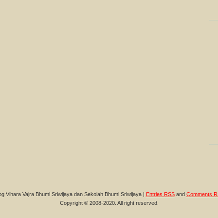
og Vihara Vajra Bhumi Sriwijaya dan Sekolah Bhumi Sriwijaya |
Entries RSS
and
Comments R
Copyright © 2008-2020. All right reserved.