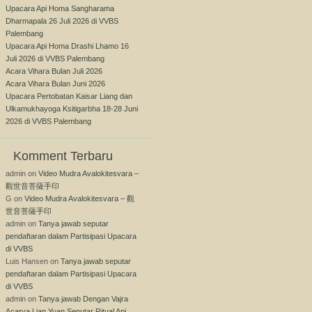
Upacara Api Homa Sangharama
Dharmapala 26 Juli 2026 di VVBS
Palembang
Upacara Api Homa Drashi Lhamo 16
Juli 2026 di VVBS Palembang
Acara Vihara Bulan Juli 2026
Acara Vihara Bulan Juni 2026
Upacara Pertobatan Kaisar Liang dan
Ulkamukhayoga Ksitigarbha 18-28 Juni
2026 di VVBS Palembang
Komment Terbaru
admin
on
Video Mudra Avalokitesvara –
觀世音菩薩手印
G
on
Video Mudra Avalokitesvara – 觀
世音菩薩手印
admin
on
Tanya jawab seputar
pendaftaran dalam Partisipasi Upacara
di VVBS
Luis Hansen
on
Tanya jawab seputar
pendaftaran dalam Partisipasi Upacara
di VVBS
admin
on
Tanya jawab Dengan Vajra
Acarya Lian Yuan Seputar Ritual Api