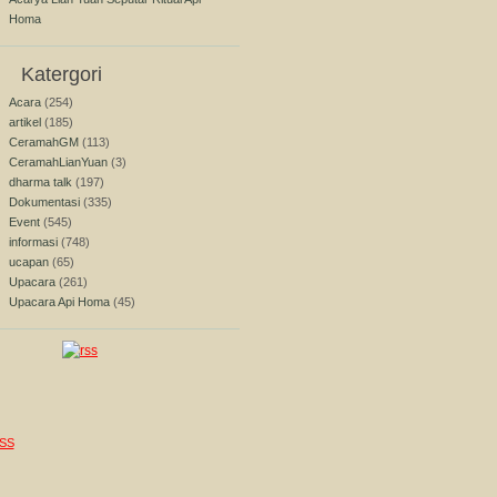
Homa
Katergori
Acara
(254)
artikel
(185)
CeramahGM
(113)
CeramahLianYuan
(3)
dharma talk
(197)
Dokumentasi
(335)
Event
(545)
informasi
(748)
ucapan
(65)
Upacara
(261)
Upacara Api Homa
(45)
SS