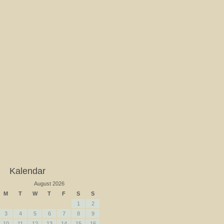
Kalendar
August 2026
M
T
W
T
F
S
S
1
2
3
4
5
6
7
8
9
10
11
12
13
14
15
16