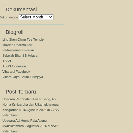
Dokumentasi
Dokumentasi
Blogroll
Ling Shen Ching Tze Temple
Majalah Dharma Talk
Padmakumara Forum
Sekolah Bhumi Sriwijaya
TBSN
TBSN Indonesia
Vihara di Facebook
Vihara Vajra Bhumi Sriwijaya
Post Terbaru
Upacara Pertobatan Kaisar Liang, Api
Homa Ksitigarbha dan Ulkamukhayoga
Ksitigarbha 5-16 Agustus 2026 di VVBS
Palembang
Upacara Api Homa Raja Agung
Avalokitesvara 2 Agustus 2026 di VVBS
Palembang