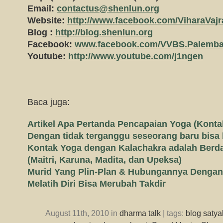
Email:
contactus@shenlun.org
Website:
http://www.facebook.com/ViharaVaj
Blog :
http://blog.shenlun.org
Facebook:
www.facebook.com/VVBS.Palemb
Youtube:
http://www.youtube.com/j1ngen
Baca juga:
Artikel Apa Pertanda Pencapaian Yoga (Konta
Dengan tidak terganggu seseorang baru bisa 
Kontak Yoga dengan Kalachakra adalah Berd
(Maitri, Karuna, Madita, dan Upeksa)
Murid Yang Plin-Plan & Hubungannya Dengan
Melatih Diri Bisa Merubah Takdir
August 11th, 2010 in
dharma talk
| tags:
blog saty