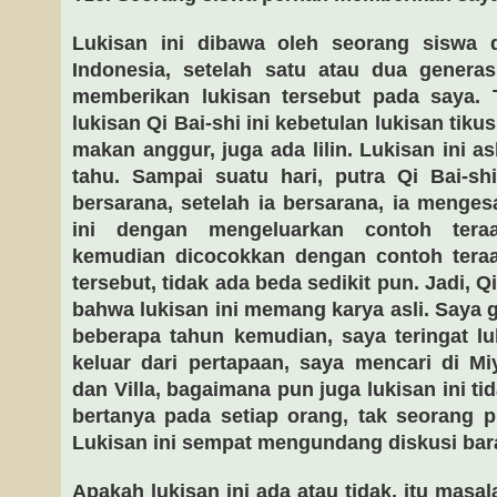
Lukisan ini dibawa oleh seorang siswa 
Indonesia, setelah satu atau dua generas
memberikan lukisan tersebut pada saya. T
lukisan Qi Bai-shi ini kebetulan lukisan tik
makan anggur, juga ada lilin. Lukisan ini asl
tahu. Sampai suatu hari, putra Qi Bai-sh
bersarana, setelah ia bersarana, ia menge
ini dengan mengeluarkan contoh tera
kemudian dicocokkan dengan contoh teraa
tersebut, tidak ada beda sedikit pun. Jadi,
bahwa lukisan ini memang karya asli. Saya 
beberapa tahun kemudian, saya teringat luk
keluar dari pertapaan, saya mencari di M
dan Villa, bagaimana pun juga lukisan ini t
bertanya pada setiap orang, tak seorang pu
Lukisan ini sempat mengundang diskusi bara
Apakah lukisan ini ada atau tidak, itu masal