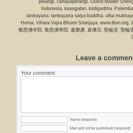
pelangi
,
cahayapelangi
,
Grand Master Sheng
Indonesia
,
kasogatan
,
ksitigarbha
,
Palemb
tantrayana
,
tantrayana satya buddha
,
ulka mukhayo
Homa
,
Vihara Vajra Bhumi Sriwijaya
,
www.tbsn.org
,
敬恩佛学院
,
敬恩佛學院
,
盧勝彥
,
真佛宗
,
聖輪堂
,
聖輪
Leave a commen
Your comment
Name (required)
Mail (will not be published) (required)