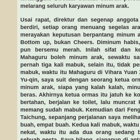
melarang seluruh karyawan minum arak.
Usai rapat, direktur dan segenap anggot
berdiri, setiap orang menuang segelas ar
merayakan keputusan berpantang minum a
Bottom up, bukan Cheers. Diminum habis
pun bersemu merah. Inilah sifat dan ke
Mahaguru boleh minum arak, sewaktu s
pernah tiga kali mabuk, selain itu, tidak pe
mabuk, waktu itu Mahaguru di Vihara Yuan 
Yu-qin, saya suit dengan seorang ketua o
minum arak, siapa yang kalah kalah, min
beras. Akhirnya ketua ormas itu jatuh ke k
bertahan, berjalan ke toilet, lalu muncrat 
memang sudah mabuk. Kemudian dari Feng
Taichung, sepanjang perjalanan saya meliha
buah, empat buah. Kedua kali mabuk, waktu
nekat, waktu itu ada dua orang sedang 
sebuah pesta. Saya bilang, siapapun di ant