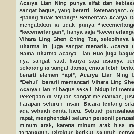
Acarya Lian Ning punya sifat dan kebia
sangat bagus, yang berarti “ketenangan”. A
“paling tidak tenang”! Sementara Acarya D
mengatakan ia tidak punya “kecemerlanga
“kecemerlangan”, hanya saja “kecemerlanga
Vihara Ling Shen Ching Tze, selebihnya i
Dharma ini juga sangat menarik. Acarya L
Nama Dharma Acarya Lian Huo juga bagus s
nya sangat kuat, hanya saja usianya be
sekarang ia sangat damai, emosi lebih berk
berarti elemen “api”, Acarya Lian Ning b
“Dehui” berarti memancari Vihara Ling Sh
Acarya Lian Yi bagus sekali, hidup ini mem
Pekerjaan di Miyuan sangat melelahkan, ju
harapan seluruh insan. Bicara tentang sif
ada sebuah cerita lucu. Sebuah perusah
rapat, menghendaki seluruh personil perus
minum arak, karena minum arak bisa m
tertangguh. Direktur berikut seluruh per