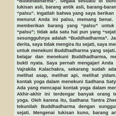
“Buddhadharma”. Segala sesuatu di duni
lukisan asli, barang antik asli, barang-ba
“palsu”. Ingatlah bahwa yang saya berikan 
menurut Anda ini palsu, memang benar. 
memberikan barang yang “palsu” untuk
“palsu”; tidak ada satu hal pun yang “sejat
sesungguhnya adalah “Buddhadharma”. Jad
derita, saya tidak mengira itu sejati, saya 
untuk menekuni Buddhadharma yang sejati. 
belajar dan menekuni Buddhadharma, m
bukti nyata. Saya pernah mengajari And
Vajrakila Kalachakra, sekarang sudah ada
melihat asap, melihat api, melihat yid
kontak yoga dalam menekuni Sadhana Satya
Ada yang mencapai kontak yoga dalam me
Akhir-akhir ini terdengar banyak orang 
yoga. Oleh karena itu, Sadhana Tantra Zhenfo
tekunilah Buddhadharma dengan sungguh
sejati. Mengenai lukisan kuno, barang an