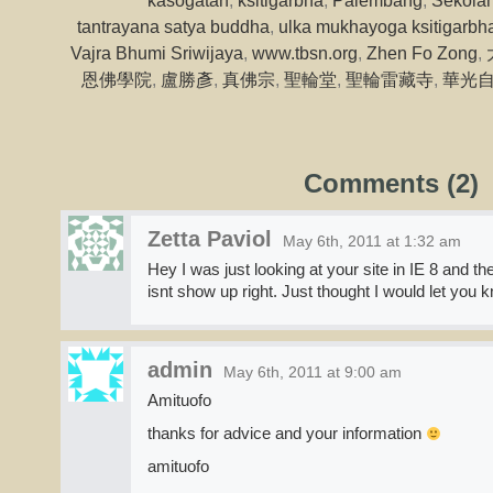
kasogatan
,
ksitigarbha
,
Palembang
,
Sekola
tantrayana satya buddha
,
ulka mukhayoga ksitigarbh
Vajra Bhumi Sriwijaya
,
www.tbsn.org
,
Zhen Fo Zong
,
恩佛學院
,
盧勝彥
,
真佛宗
,
聖輪堂
,
聖輪雷藏寺
,
華光
Comments (2)
Zetta Paviol
May 6th, 2011 at 1:32 am
Hey I was just looking at your site in IE 8 and the
isnt show up right. Just thought I would let you 
admin
May 6th, 2011 at 9:00 am
Amituofo
thanks for advice and your information
amituofo