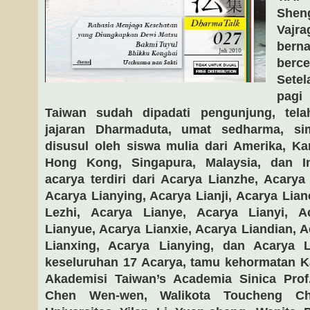
Shen
Vajr
ber
ber
Setel
pagi
Taiwan sudah dipadati pengunjung, tela
jajaran Dharmaduta, umat sedharma, si
disusul oleh siswa mulia dari Amerika, Kan
Hong Kong, Singapura, Malaysia, dan 
acarya terdiri dari Acarya Lianzhe, Acarya 
Acarya Lianying, Acarya Lianji, Acarya Lia
Lezhi, Acarya Lianye, Acarya Lianyi, A
Lianyue, Acarya Lianxie, Acarya Liandian, 
Lianxing, Acarya Lianying, dan Acarya 
keseluruhan 17 Acarya, tamu kehormatan K
Akademisi Taiwan’s Academia Sinica Prof.
Chen Wen-wen, Walikota Toucheng Ch