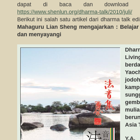
dapat di baca dan download s
https://www.shenlun.org/dharma-talk/2010/juli/
Berikut ini salah satu artikel dari dharma talk ed
Mahaguru Lian Sheng mengajarkan : Belaja
dan menyayangi
Dharm
Livin
berda
Yaoch
jodoh
kamp
sung
gembi
mulia
berun
Asia 
Y.A.