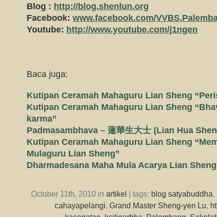
Blog :
http://blog.shenlun.org
Facebook:
www.facebook.com/VVBS.Palemb
Youtube:
http://www.youtube.com/j1ngen
Baca juga:
Kutipan Ceramah Mahaguru Lian Sheng “Peris
Kutipan Ceramah Mahaguru Lian Sheng “Bha
karma”
Padmasambhava – 蓮華生大士 (Lian Hua Sheng
Kutipan Ceramah Mahaguru Lian Sheng “Me
Mulaguru Lian Sheng”
Dharmadesana Maha Mula Acarya Lian Sheng
October 11th, 2010 in
artikel
| tags:
blog satyabuddha
,
cahayapelangi
,
Grand Master Sheng-yen Lu
,
h