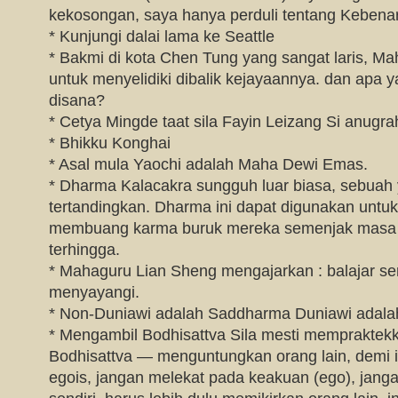
kekosongan, saya hanya perduli tentang Kebena
* Kunjungi dalai lama ke Seattle
* Bakmi di kota Chen Tung yang sangat laris, M
untuk menyelidiki dibalik kejayaannya. dan apa
disana?
* Cetya Mingde taat sila Fayin Leizang Si anugra
* Bhikku Konghai
* Asal mula Yaochi adalah Maha Dewi Emas.
* Dharma Kalacakra sungguh luar biasa, sebuah 
tertandingkan. Dharma ini dapat digunakan untu
membuang karma buruk mereka semenjak masa 
terhingga.
* Mahaguru Lian Sheng mengajarkan : balajar 
menyayangi.
* Non-Duniawi adalah Saddharma Duniawi adalah
* Mengambil Bodhisattva Sila mesti mempraktek
Bodhisattva — menguntungkan orang lain, demi in
egois, jangan melekat pada keakuan (ego), janga