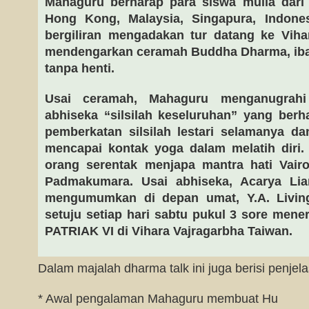
Mahaguru berharap para siswa mulia dari 
Hong Kong, Malaysia, Singapura, Indonesi
bergiliran mengadakan tur datang ke Viha
mendengarkan ceramah Buddha Dharma, ibar
tanpa henti.
Usai ceramah, Mahaguru menganugrah
abhiseka “silsilah keseluruhan” yang ber
pemberkatan silsilah lestari selamanya d
mencapai kontak yoga dalam melatih diri.
orang serentak menjapa mantra hati Vair
Padmakumara. Usai abhiseka, Acarya Li
mengumumkan di depan umat, Y.A. Livi
setuju setiap hari sabtu pukul 3 sore me
PATRIAK VI di Vihara Vajragarbha Taiwan.
Dalam majalah dharma talk ini juga berisi penje
* Awal pengalaman Mahaguru membuat Hu