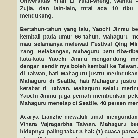
Universitas Yilan Li Yuan-sheng, Wanita 
Zujia, dan lain-lain, total ada 10 ribu
mendukung.
Bertahun-tahun yang lalu, Yaochi Jinmu b
kembali pada umur 66 tahun. Mahaguru men
mau selamanya melewati Festival Qing Mi
Yang. Belakangan, Mahaguru baru tiba-tiba
kata-kata Yaochi Jinmu mengandung mi
dengan sendirinya boleh kembali ke Taiwan
di Taiwan, hati Mahaguru justru merindukan k
Mahaguru di Seattle, hati Mahaguru justr
kerabat di Taiwan, Mahaguru selalu merin
Yaochi Jinmu juga pernah memberikan petu
Mahaguru menetap di Seattle, 40 persen men
Acarya Lianzhe mewakili umat mengundan
Vihara Vajragarbha Taiwan. Mahaguru be
hidupnya paling takut 3 hal: (1) cuaca pana