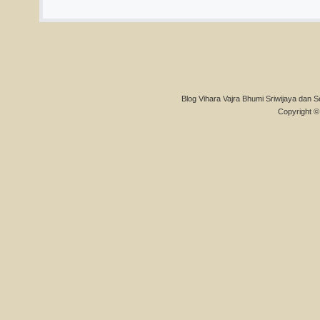
Blog Vihara Vajra Bhumi Sriwijaya dan S
Copyright © 