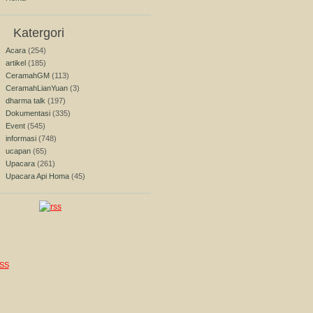
Katergori
Acara
(254)
artikel
(185)
CeramahGM
(113)
CeramahLianYuan
(3)
dharma talk
(197)
Dokumentasi
(335)
Event
(545)
informasi
(748)
ucapan
(65)
Upacara
(261)
Upacara Api Homa
(45)
SS