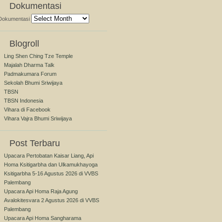
Dokumentasi
Dokumentasi
Blogroll
Ling Shen Ching Tze Temple
Majalah Dharma Talk
Padmakumara Forum
Sekolah Bhumi Sriwijaya
TBSN
TBSN Indonesia
Vihara di Facebook
Vihara Vajra Bhumi Sriwijaya
Post Terbaru
Upacara Pertobatan Kaisar Liang, Api
Homa Ksitigarbha dan Ulkamukhayoga
Ksitigarbha 5-16 Agustus 2026 di VVBS
Palembang
Upacara Api Homa Raja Agung
Avalokitesvara 2 Agustus 2026 di VVBS
Palembang
Upacara Api Homa Sangharama