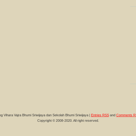
og Vihara Vajra Bhumi Sriwijaya dan Sekolah Bhumi Sriwijaya |
Entries RSS
and
Comments R
Copyright © 2008-2020. All right reserved.