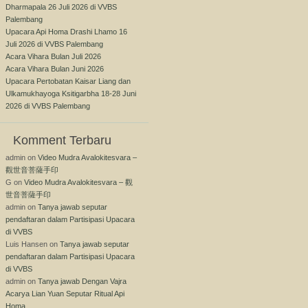
Dharmapala 26 Juli 2026 di VVBS
Palembang
Upacara Api Homa Drashi Lhamo 16
Juli 2026 di VVBS Palembang
Acara Vihara Bulan Juli 2026
Acara Vihara Bulan Juni 2026
Upacara Pertobatan Kaisar Liang dan
Ulkamukhayoga Ksitigarbha 18-28 Juni
2026 di VVBS Palembang
Komment Terbaru
admin
on
Video Mudra Avalokitesvara –
觀世音菩薩手印
G
on
Video Mudra Avalokitesvara – 觀
世音菩薩手印
admin
on
Tanya jawab seputar
pendaftaran dalam Partisipasi Upacara
di VVBS
Luis Hansen
on
Tanya jawab seputar
pendaftaran dalam Partisipasi Upacara
di VVBS
admin
on
Tanya jawab Dengan Vajra
Acarya Lian Yuan Seputar Ritual Api
Homa