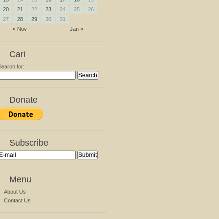
20
21
22
23
24
25
26
27
28
29
30
31
« Nov
Jan »
Cari
Search for:
Donate
Subscribe
Menu
About Us
Contact Us