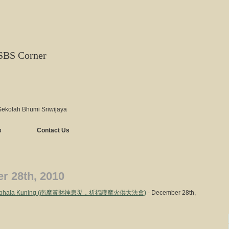
SBS Corner
Sekolah Bhumi Sriwijaya
s
Contact Us
r 28th, 2010
n Jambhala Kuning (南摩黃財神息災，祈福護摩火供大法會)
- December 28th,