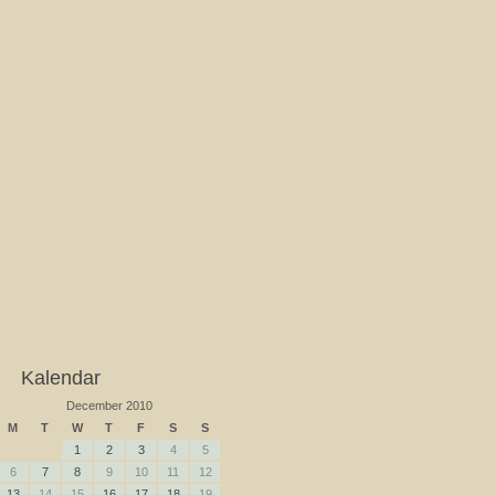
Kalendar
December 2010
M
T
W
T
F
S
S
1
2
3
4
5
6
7
8
9
10
11
12
13
14
15
16
17
18
19