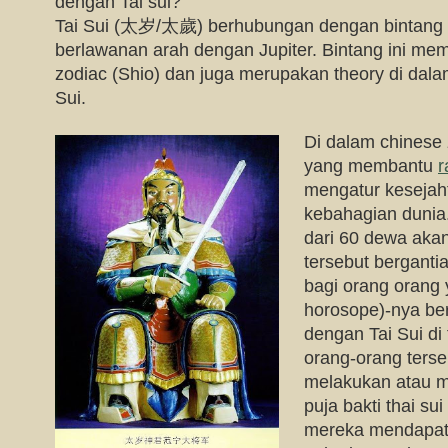
dengan Tai sui?
Tai Sui (太岁/太歲) berhubungan dengan bintang 
berlawanan arah dengan Jupiter. Bintang ini m
zodiac (Shio) dan juga merupakan theory di dal
Sui.
Di dalam chinese 
yang membantu
r
mengatur kesejah
kebahagian dunia
dari 60 dewa aka
tersebut berganti
bagi orang orang 
horosope)-nya ber
dengan Tai Sui di
orang-orang terse
melakukan atau m
puja bakti thai su
mereka mendapat