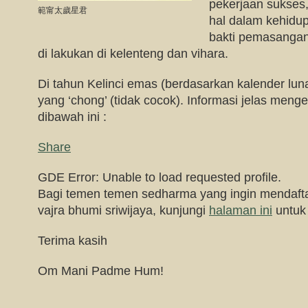
pekerjaan sukses
範甯太歲星君
hal dalam kehidup
bakti pemasangan a
di lakukan di kelenteng dan vihara.
Di tahun Kelinci emas (berdasarkan kalender lun
yang ‘chong’ (tidak cocok). Informasi jelas mengen
dibawah ini :
Share
GDE Error: Unable to load requested profile.
Bagi temen temen sedharma yang ingin mendaftark
vajra bhumi sriwijaya, kunjungi
halaman ini
untuk 
Terima kasih
Om Mani Padme Hum!