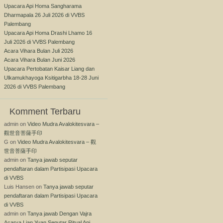
Upacara Api Homa Sangharama
Dharmapala 26 Juli 2026 di VVBS
Palembang
Upacara Api Homa Drashi Lhamo 16
Juli 2026 di VVBS Palembang
Acara Vihara Bulan Juli 2026
Acara Vihara Bulan Juni 2026
Upacara Pertobatan Kaisar Liang dan
Ulkamukhayoga Ksitigarbha 18-28 Juni
2026 di VVBS Palembang
Komment Terbaru
admin
on
Video Mudra Avalokitesvara –
觀世音菩薩手印
G
on
Video Mudra Avalokitesvara – 觀
世音菩薩手印
admin
on
Tanya jawab seputar
pendaftaran dalam Partisipasi Upacara
di VVBS
Luis Hansen
on
Tanya jawab seputar
pendaftaran dalam Partisipasi Upacara
di VVBS
admin
on
Tanya jawab Dengan Vajra
Acarya Lian Yuan Seputar Ritual Api