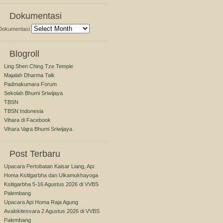
Dokumentasi
Dokumentasi
Blogroll
Ling Shen Ching Tze Temple
Majalah Dharma Talk
Padmakumara Forum
Sekolah Bhumi Sriwijaya
TBSN
TBSN Indonesia
Vihara di Facebook
Vihara Vajra Bhumi Sriwijaya
Post Terbaru
Upacara Pertobatan Kaisar Liang, Api
Homa Ksitigarbha dan Ulkamukhayoga
Ksitigarbha 5-16 Agustus 2026 di VVBS
Palembang
Upacara Api Homa Raja Agung
Avalokitesvara 2 Agustus 2026 di VVBS
Palembang