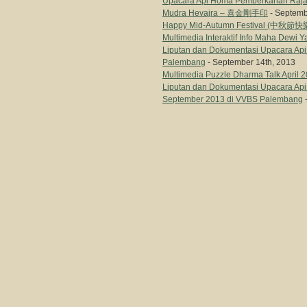
Upacara Api Homa Pemberkahan Raja
Mudra Hevajra – 喜金剛手印
- Septemb
Happy Mid-Autumn Festival (中秋節快樂
Multimedia Interaktif Info Maha Dewi Y
Liputan dan Dokumentasi Upacara Ap
Palembang
- September 14th, 2013
Multimedia Puzzle Dharma Talk April 
Liputan dan Dokumentasi Upacara Ap
September 2013 di VVBS Palembang
-