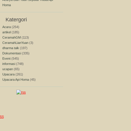
Homa
Katergori
Acara
(254)
artikel
(185)
CeramahGM
(113)
CeramahLianYuan
(3)
dharma talk
(197)
Dokumentasi
(335)
Event
(545)
informasi
(748)
ucapan
(65)
Upacara
(261)
Upacara Api Homa
(45)
SS