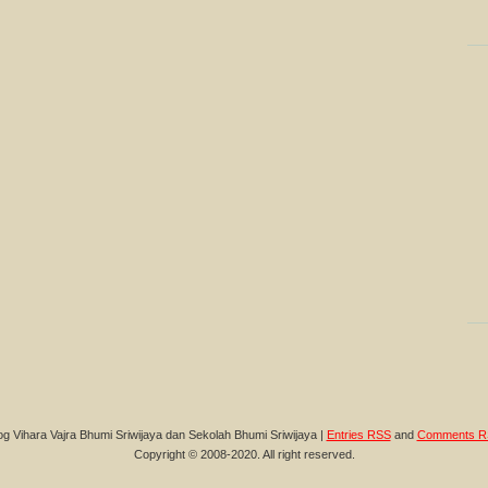
og Vihara Vajra Bhumi Sriwijaya dan Sekolah Bhumi Sriwijaya |
Entries RSS
and
Comments R
Copyright © 2008-2020. All right reserved.