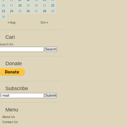
16
17
18
19
20
21
22
23
24
25
26
27
28
29
30
« Aug
Oct »
Cari
Search for:
Donate
Subscribe
Menu
About Us
Contact Us