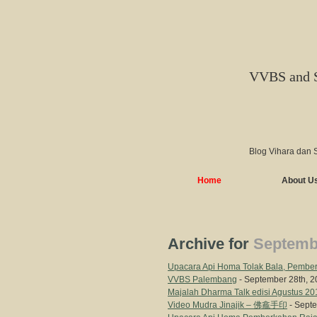
VVBS and 
Blog Vihara dan 
Home
About U
Archive for
Septemb
Upacara Api Homa Tolak Bala, Pember
VVBS Palembang
- September 28th, 
Majalah Dharma Talk edisi Agustus 20
Video Mudra Jinajik – 佛龕手印
- Septe