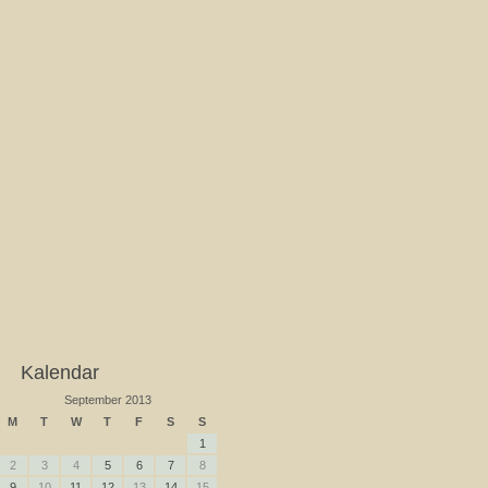
Kalendar
September 2013
M
T
W
T
F
S
S
1
2
3
4
5
6
7
8
9
10
11
12
13
14
15