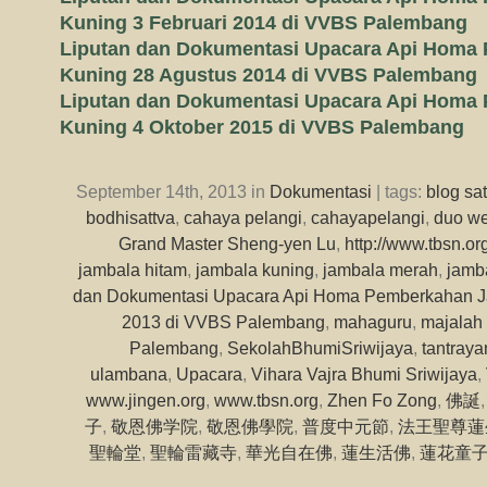
Kuning 3 Februari 2014 di VVBS Palembang
Liputan dan Dokumentasi Upacara Api Homa
Kuning 28 Agustus 2014 di VVBS Palembang
Liputan dan Dokumentasi Upacara Api Homa
Kuning 4 Oktober 2015 di VVBS Palembang
September 14th, 2013 in
Dokumentasi
| tags:
blog sa
bodhisattva
,
cahaya pelangi
,
cahayapelangi
,
duo we
Grand Master Sheng-yen Lu
,
http://www.tbsn.or
jambala hitam
,
jambala kuning
,
jambala merah
,
jamba
dan Dokumentasi Upacara Api Homa Pemberkahan J
2013 di VVBS Palembang
,
mahaguru
,
majalah
Palembang
,
SekolahBhumiSriwijaya
,
tantraya
ulambana
,
Upacara
,
Vihara Vajra Bhumi Sriwijaya
,
www.jingen.org
,
www.tbsn.org
,
Zhen Fo Zong
,
佛誕
子
,
敬恩佛学院
,
敬恩佛學院
,
普度中元節
,
法王聖尊蓮
聖輪堂
,
聖輪雷藏寺
,
華光自在佛
,
蓮生活佛
,
蓮花童