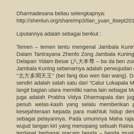
Dharmadesana beliau selengkapnya:
http://shenlun.org/share/mp3/lian_yuan_8sept2
Liputannya adalah sebagai berikut :
Temen – temen tentu mengenal Jambala Kuni
Dalam Tantrayana Zhenfo Zong Jambala Kuning 
Delapan Yidam Besar (八大本尊 – ba da ben zun
Jambala Kuning sebenarnya adalah perwujudan d
“北方多聞天王” (bei fang duo wen tian wang). Da
sendiri adalah salah satu dari “Catur Lokapala 
langit bagian utara memiliki nama lain sebagai 
juga adalah Prabha Vidya Dharmapala dan j
penuh welas-kasih yang selalu memberikan 
kesejahteraan kepada para makhluk hidup d
sebagai pelayannya. Pada umumnya Maha raja 
wujud tangan kiri yang menopang sebuah Ratna
terdapat berbagai macam benda – benda musti