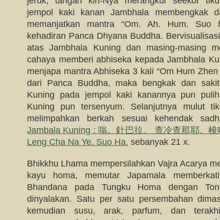
jeruk, tangan kiri-Nya merangkul seekor tiku
jempol kaki kanan Jambhala membengkak d
memanjatkan mantra “Om. Ah. Hum. Suo 
kehadiran Panca Dhyana Buddha. Bervisualisas
atas Jambhala Kuning dan masing-masing m
cahaya memberi abhiseka kepada Jambhala Ku
menjapa mantra Abhiseka 3 kali “Om Hum Zhen 
dari Panca Buddha, maka bengkak dan sakit
Kuning pada jempol kaki kanannya pun puli
Kuning pun tersenyum. Selanjutnya mulut ti
melimpahkan berkah sesuai kehendak sadh
Jambala Kuning : 嗡。針巴拉。 查冷查那耶。梭哈。O
Leng Cha Na Ye. Suo Ha.
sebanyak 21 x.
Bhikkhu Lhama mempersilahkan Vajra Acarya me
kayu homa, memutar Japamala memberkat
Bhandana pada Tungku Homa dengan Tong
dinyalakan. Satu per satu persembahan dima
kemudian susu, arak, parfum, dan terakh