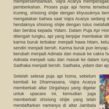
mempersembahkan, Vajra Acarya memperagaka
pemberkahan. Proses puja api homa tersebut 
Kuning, shixiong shijie dengan khyusuknya ber
mengatakan bahwa saat Vajra Acarya sedang m
hendaknya shixiong shijie dengan tulus melafalk
dan berdoa kepada Yidam. Dalam Puja Api Homa 
ditengah tungku, api yang berpijar membakar dir
karma buruk terbakar menjadi hawa hitam, keluar
sendiri menjadi bersih. Karma buruk pun lenyap.
berubah menjadi Adinata dan masuk ke cakra h
Adinata menjadi satu dan masuk ke dalam tun
Sadhaka menjadi bersih. Sadhaka, yidam dan api
Setelah selesai puja api homa, sebelum
kembali ke Dharmasana, Vajra Acarya
memberkati altar Dirgahayu yang digelar
untuk upacara ini, kemudian juga
memberkati shixiong shijie yang telah
mendaftarkan namanya di altar Jambala