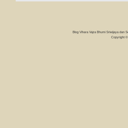
Blog Vihara Vajra Bhumi Sriwijaya dan S
Copyright © 