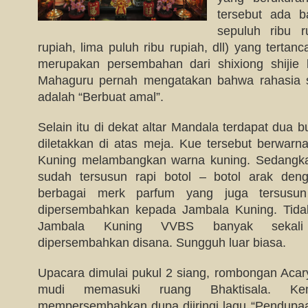
tersebut ada b
sepuluh ribu r
rupiah, lima puluh ribu rupiah, dll) yang tertan
merupakan persembahan dari shixiong shijie
Mahaguru pernah mengatakan bahwa rahasia 
adalah “Berbuat amal”.
Selain itu di dekat altar Mandala terdapat dua 
diletakkan di atas meja. Kue tersebut berwarn
Kuning melambangkan warna kuning. Sedangka
sudah tersusun rapi botol – botol arak den
berbagai merk parfum yang juga tersusu
dipersembahkan kepada Jambala Kuning. Tidak 
Jambala Kuning VVBS banyak sekali
dipersembahkan disana. Sungguh luar biasa.
Upacara dimulai pukul 2 siang, rombongan Acar
mudi memasuki ruang Bhaktisala. Ke
mempersembahkan dupa diiringi lagu “Pendupaan