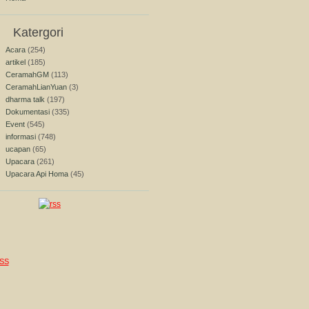
Katergori
Acara
(254)
artikel
(185)
CeramahGM
(113)
CeramahLianYuan
(3)
dharma talk
(197)
Dokumentasi
(335)
Event
(545)
informasi
(748)
ucapan
(65)
Upacara
(261)
Upacara Api Homa
(45)
SS