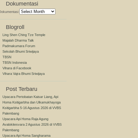
Dokumentasi
Dokumentasi
Blogroll
Ling Shen Ching Tze Temple
Majalah Dharma Talk
Padmakumara Forum
Sekolah Bhumi Sriwijaya
TBSN
TBSN Indonesia
Vihara di Facebook
Vihara Vajra Bhumi Sriwijaya
Post Terbaru
Upacara Pertobatan Kaisar Liang, Api
Homa Ksitigarbha dan Ulkamukhayoga
Ksitigarbha 5-16 Agustus 2026 di VVBS
Palembang
Upacara Api Homa Raja Agung
Avalokitesvara 2 Agustus 2026 di VVBS
Palembang
Upacara Api Homa Sangharama