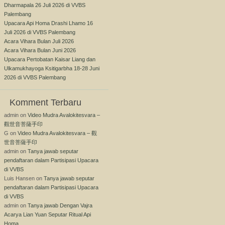
Dharmapala 26 Juli 2026 di VVBS
Palembang
Upacara Api Homa Drashi Lhamo 16
Juli 2026 di VVBS Palembang
Acara Vihara Bulan Juli 2026
Acara Vihara Bulan Juni 2026
Upacara Pertobatan Kaisar Liang dan
Ulkamukhayoga Ksitigarbha 18-28 Juni
2026 di VVBS Palembang
Komment Terbaru
admin
on
Video Mudra Avalokitesvara –
觀世音菩薩手印
G
on
Video Mudra Avalokitesvara – 觀
世音菩薩手印
admin
on
Tanya jawab seputar
pendaftaran dalam Partisipasi Upacara
di VVBS
Luis Hansen
on
Tanya jawab seputar
pendaftaran dalam Partisipasi Upacara
di VVBS
admin
on
Tanya jawab Dengan Vajra
Acarya Lian Yuan Seputar Ritual Api
Homa