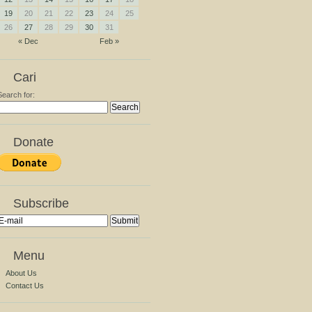
19
20
21
22
23
24
25
26
27
28
29
30
31
« Dec
Feb »
Cari
Search for:
Donate
Subscribe
Menu
About Us
Contact Us