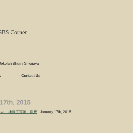
SBS Corner
Sekolah Bhumi Sriwijaya
s
Contact Us
17th, 2015
hisattva – 地藏王菩薩 – 觀想
- January 17th, 2015