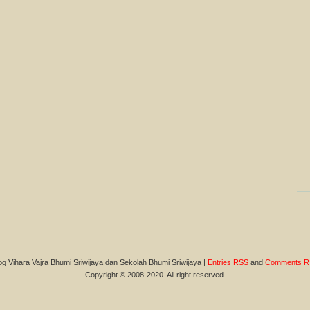
og Vihara Vajra Bhumi Sriwijaya dan Sekolah Bhumi Sriwijaya |
Entries RSS
and
Comments R
Copyright © 2008-2020. All right reserved.