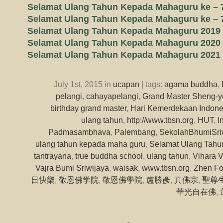
Selamat Ulang Tahun Kepada Mahaguru ke – 
Selamat Ulang Tahun Kepada Mahaguru ke – 
Selamat Ulang Tahun Kepada Mahaguru 2019
Selamat Ulang Tahun Kepada Mahaguru 2020
Selamat Ulang Tahun Kepada Mahaguru 2021
July 1st, 2015 in
ucapan
| tags:
agama buddha
,
pelangi
,
cahayapelangi
,
Grand Master Sheng-y
birthday grand master
,
Hari Kemerdekaan Indone
ulang tahun
,
http://www.tbsn.org
,
HUT
,
I
Padmasambhava
,
Palembang
,
SekolahBhumiSri
ulang tahun kepada maha guru
,
Selamat Ulang Tahu
tantrayana
,
true buddha school
,
ulang tahun
,
Vihara V
Vajra Bumi Sriwijaya
,
waisak
,
www.tbsn.org
,
Zhen Fo
日快樂
,
敬恩佛学院
,
敬恩佛學院
,
盧勝彥
,
真佛宗
,
聖尊
華光自在佛
,