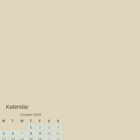
Kalendar
October 2015
M
T
W
T
F
S
S
1
2
3
4
5
6
7
8
9
10
11
12
13
14
15
16
17
18