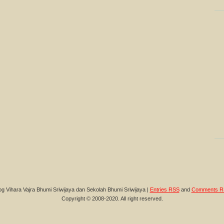
og Vihara Vajra Bhumi Sriwijaya dan Sekolah Bhumi Sriwijaya |
Entries RSS
and
Comments R
Copyright © 2008-2020. All right reserved.