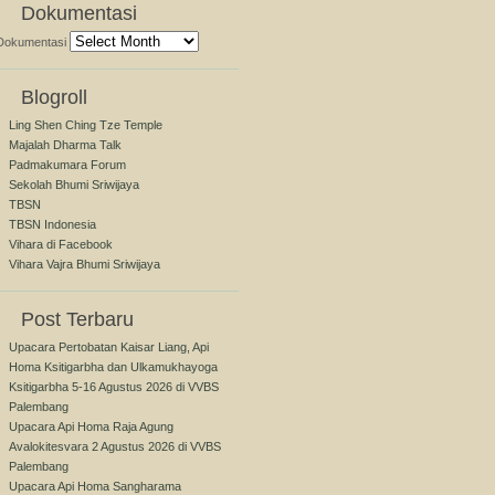
Dokumentasi
Dokumentasi
Blogroll
Ling Shen Ching Tze Temple
Majalah Dharma Talk
Padmakumara Forum
Sekolah Bhumi Sriwijaya
TBSN
TBSN Indonesia
Vihara di Facebook
Vihara Vajra Bhumi Sriwijaya
Post Terbaru
Upacara Pertobatan Kaisar Liang, Api
Homa Ksitigarbha dan Ulkamukhayoga
Ksitigarbha 5-16 Agustus 2026 di VVBS
Palembang
Upacara Api Homa Raja Agung
Avalokitesvara 2 Agustus 2026 di VVBS
Palembang
Upacara Api Homa Sangharama