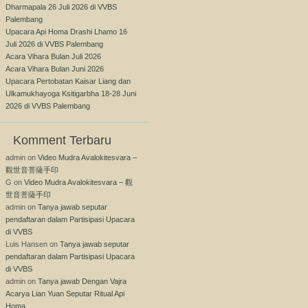
Dharmapala 26 Juli 2026 di VVBS
Palembang
Upacara Api Homa Drashi Lhamo 16
Juli 2026 di VVBS Palembang
Acara Vihara Bulan Juli 2026
Acara Vihara Bulan Juni 2026
Upacara Pertobatan Kaisar Liang dan
Ulkamukhayoga Ksitigarbha 18-28 Juni
2026 di VVBS Palembang
Komment Terbaru
admin
on
Video Mudra Avalokitesvara –
觀世音菩薩手印
G
on
Video Mudra Avalokitesvara – 觀
世音菩薩手印
admin
on
Tanya jawab seputar
pendaftaran dalam Partisipasi Upacara
di VVBS
Luis Hansen
on
Tanya jawab seputar
pendaftaran dalam Partisipasi Upacara
di VVBS
admin
on
Tanya jawab Dengan Vajra
Acarya Lian Yuan Seputar Ritual Api
Homa