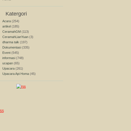
Katergori
Acara
(254)
artikel
(185)
CeramahGM
(113)
CeramahLianYuan
(3)
dharma talk
(197)
Dokumentasi
(335)
Event
(545)
informasi
(748)
ucapan
(65)
Upacara
(261)
Upacara Api Homa
(45)
SS