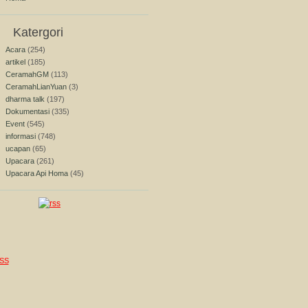
Katergori
Acara
(254)
artikel
(185)
CeramahGM
(113)
CeramahLianYuan
(3)
dharma talk
(197)
Dokumentasi
(335)
Event
(545)
informasi
(748)
ucapan
(65)
Upacara
(261)
Upacara Api Homa
(45)
SS