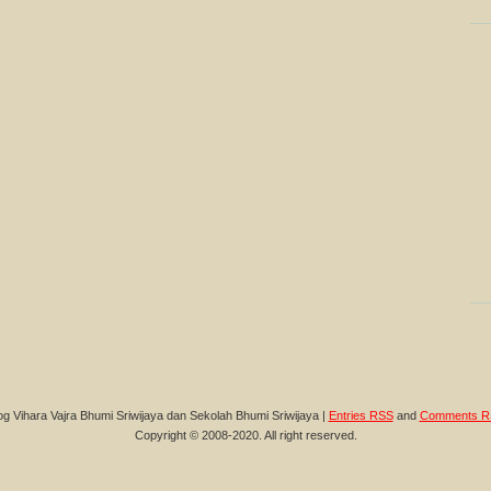
og Vihara Vajra Bhumi Sriwijaya dan Sekolah Bhumi Sriwijaya |
Entries RSS
and
Comments R
Copyright © 2008-2020. All right reserved.