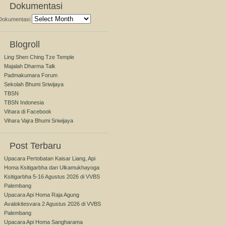
Dokumentasi
Dokumentasi
Blogroll
Ling Shen Ching Tze Temple
Majalah Dharma Talk
Padmakumara Forum
Sekolah Bhumi Sriwijaya
TBSN
TBSN Indonesia
Vihara di Facebook
Vihara Vajra Bhumi Sriwijaya
Post Terbaru
Upacara Pertobatan Kaisar Liang, Api
Homa Ksitigarbha dan Ulkamukhayoga
Ksitigarbha 5-16 Agustus 2026 di VVBS
Palembang
Upacara Api Homa Raja Agung
Avalokitesvara 2 Agustus 2026 di VVBS
Palembang
Upacara Api Homa Sangharama