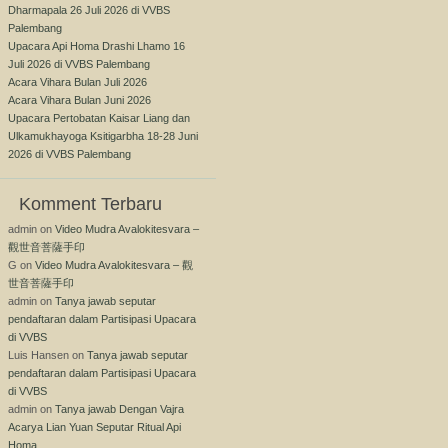
Dharmapala 26 Juli 2026 di VVBS
Palembang
Upacara Api Homa Drashi Lhamo 16
Juli 2026 di VVBS Palembang
Acara Vihara Bulan Juli 2026
Acara Vihara Bulan Juni 2026
Upacara Pertobatan Kaisar Liang dan
Ulkamukhayoga Ksitigarbha 18-28 Juni
2026 di VVBS Palembang
Komment Terbaru
admin
on
Video Mudra Avalokitesvara –
觀世音菩薩手印
G
on
Video Mudra Avalokitesvara – 觀
世音菩薩手印
admin
on
Tanya jawab seputar
pendaftaran dalam Partisipasi Upacara
di VVBS
Luis Hansen
on
Tanya jawab seputar
pendaftaran dalam Partisipasi Upacara
di VVBS
admin
on
Tanya jawab Dengan Vajra
Acarya Lian Yuan Seputar Ritual Api
Homa