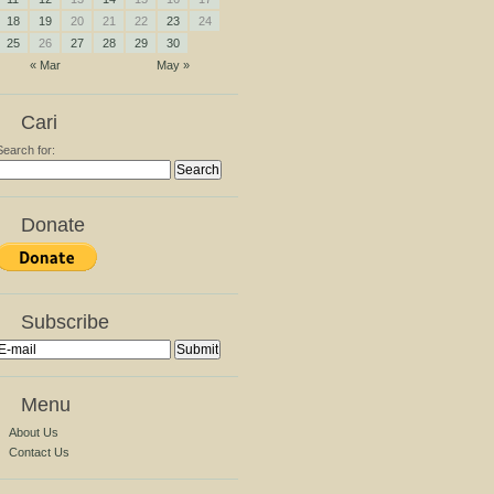
18
19
20
21
22
23
24
25
26
27
28
29
30
« Mar
May »
Cari
Search for:
Donate
Subscribe
Menu
About Us
Contact Us