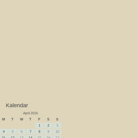
Kalendar
April 2016
M
T
W
T
F
S
S
1
2
3
4
5
6
7
8
9
10
11
12
13
14
15
16
17