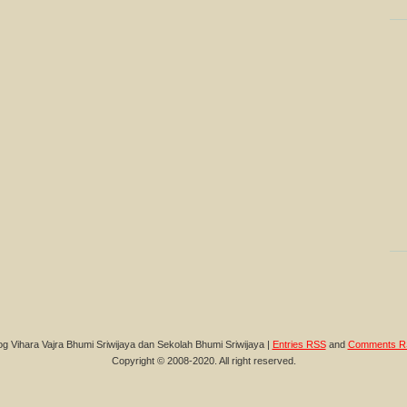
og Vihara Vajra Bhumi Sriwijaya dan Sekolah Bhumi Sriwijaya |
Entries RSS
and
Comments R
Copyright © 2008-2020. All right reserved.