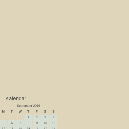
Kalendar
September 2016
M
T
W
T
F
S
S
1
2
3
4
5
6
7
8
9
10
11
12
13
14
15
16
17
18