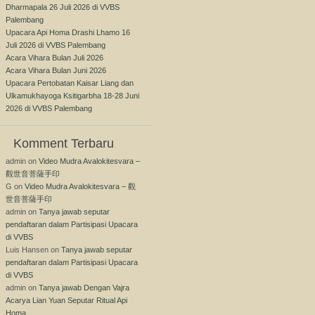
Dharmapala 26 Juli 2026 di VVBS
Palembang
Upacara Api Homa Drashi Lhamo 16
Juli 2026 di VVBS Palembang
Acara Vihara Bulan Juli 2026
Acara Vihara Bulan Juni 2026
Upacara Pertobatan Kaisar Liang dan
Ulkamukhayoga Ksitigarbha 18-28 Juni
2026 di VVBS Palembang
Komment Terbaru
admin
on
Video Mudra Avalokitesvara –
觀世音菩薩手印
G
on
Video Mudra Avalokitesvara – 觀
世音菩薩手印
admin
on
Tanya jawab seputar
pendaftaran dalam Partisipasi Upacara
di VVBS
Luis Hansen
on
Tanya jawab seputar
pendaftaran dalam Partisipasi Upacara
di VVBS
admin
on
Tanya jawab Dengan Vajra
Acarya Lian Yuan Seputar Ritual Api
Homa