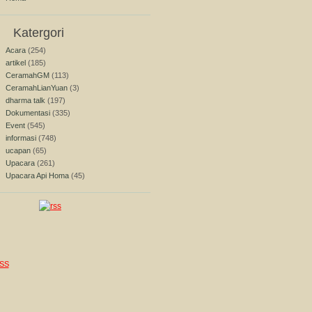
Katergori
Acara
(254)
artikel
(185)
CeramahGM
(113)
CeramahLianYuan
(3)
dharma talk
(197)
Dokumentasi
(335)
Event
(545)
informasi
(748)
ucapan
(65)
Upacara
(261)
Upacara Api Homa
(45)
SS