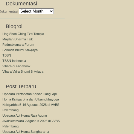
Dokumentasi
Dokumentasi
Blogroll
Ling Shen Ching Tze Temple
Majalah Dharma Talk
Padmakumara Forum
Sekolah Bhumi Sriwijaya
TBSN
TBSN Indonesia
Vihara di Facebook
Vihara Vajra Bhumi Sriwijaya
Post Terbaru
Upacara Pertobatan Kaisar Liang, Api
Homa Ksitigarbha dan Ulkamukhayoga
Ksitigarbha 5-16 Agustus 2026 di VVBS
Palembang
Upacara Api Homa Raja Agung
Avalokitesvara 2 Agustus 2026 di VVBS
Palembang
Upacara Api Homa Sangharama