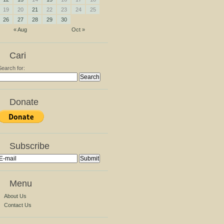
19
20
21
22
23
24
25
26
27
28
29
30
« Aug
Oct »
Cari
Search for:
Donate
Subscribe
Menu
About Us
Contact Us