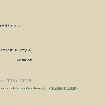
SBS Corner
Sekolah Bhumi Sriwijaya
s
Contact Us
r 13th, 2016
Mahavairocana Tathagata Vajradhatu – 大日如來金剛界唸誦法儀軌
-