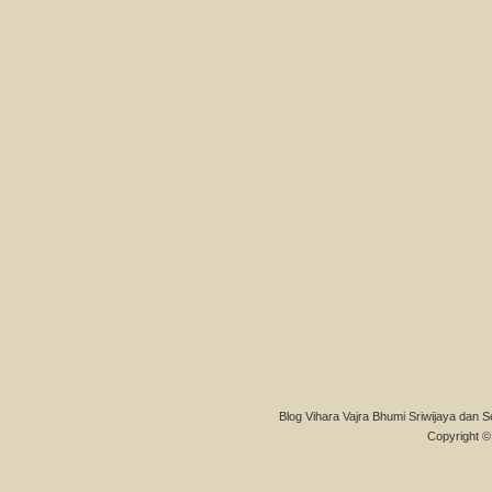
Blog Vihara Vajra Bhumi Sriwijaya dan S
Copyright © 