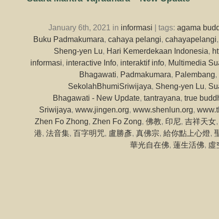
January 6th, 2021 in
informasi
| tags:
agama bud
Buku Padmakumara
,
cahaya pelangi
,
cahayapelangi
Sheng-yen Lu
,
Hari Kemerdekaan Indonesia
,
h
informasi
,
interactive Info
,
interaktif info
,
Multimedia Su
Bhagawati
,
Padmakumara
,
Palembang
,
SekolahBhumiSriwijaya
,
Sheng-yen Lu
,
Su
Bhagawati - New Update
,
tantrayana
,
true budd
Sriwijaya
,
www.jingen.org
,
www.shenlun.org
,
www.t
Zhen Fo Zhong
,
Zhen Fo Zong
,
佛教
,
印尼
,
吉祥天女
港
,
法音集
,
百字明咒
,
盧勝彥
,
真佛宗
,
給你點上心燈
,
華光自在佛
,
蓮生活佛
,
虛