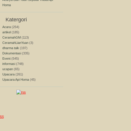
Homa
Katergori
Acara
(254)
artikel
(185)
CeramahGM
(113)
CeramahLianYuan
(3)
dharma talk
(197)
Dokumentasi
(335)
Event
(545)
informasi
(748)
ucapan
(65)
Upacara
(261)
Upacara Api Homa
(45)
SS