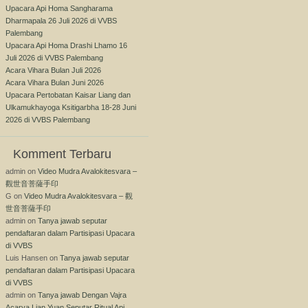
Upacara Api Homa Sangharama
Dharmapala 26 Juli 2026 di VVBS
Palembang
Upacara Api Homa Drashi Lhamo 16
Juli 2026 di VVBS Palembang
Acara Vihara Bulan Juli 2026
Acara Vihara Bulan Juni 2026
Upacara Pertobatan Kaisar Liang dan
Ulkamukhayoga Ksitigarbha 18-28 Juni
2026 di VVBS Palembang
Komment Terbaru
admin
on
Video Mudra Avalokitesvara –
觀世音菩薩手印
G
on
Video Mudra Avalokitesvara – 觀
世音菩薩手印
admin
on
Tanya jawab seputar
pendaftaran dalam Partisipasi Upacara
di VVBS
Luis Hansen
on
Tanya jawab seputar
pendaftaran dalam Partisipasi Upacara
di VVBS
admin
on
Tanya jawab Dengan Vajra
Acarya Lian Yuan Seputar Ritual Api