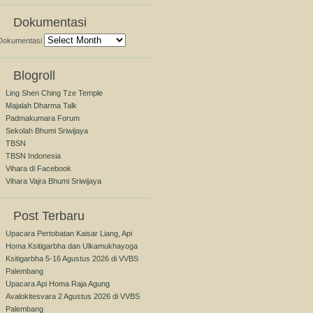
Dokumentasi
Dokumentasi
Blogroll
Ling Shen Ching Tze Temple
Majalah Dharma Talk
Padmakumara Forum
Sekolah Bhumi Sriwijaya
TBSN
TBSN Indonesia
Vihara di Facebook
Vihara Vajra Bhumi Sriwijaya
Post Terbaru
Upacara Pertobatan Kaisar Liang, Api
Homa Ksitigarbha dan Ulkamukhayoga
Ksitigarbha 5-16 Agustus 2026 di VVBS
Palembang
Upacara Api Homa Raja Agung
Avalokitesvara 2 Agustus 2026 di VVBS
Palembang