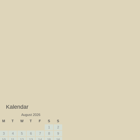
Kalendar
August 2026
M
T
W
T
F
S
S
1
2
3
4
5
6
7
8
9
10
11
12
13
14
15
16