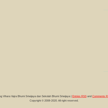
og Vihara Vajra Bhumi Sriwijaya dan Sekolah Bhumi Sriwijaya |
Entries RSS
and
Comments R
Copyright © 2008-2020. All right reserved.