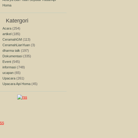
Homa
Katergori
Acara
(254)
artikel
(185)
CeramahGM
(113)
CeramahLianYuan
(3)
dharma talk
(197)
Dokumentasi
(335)
Event
(545)
informasi
(748)
ucapan
(65)
Upacara
(261)
Upacara Api Homa
(45)
SS