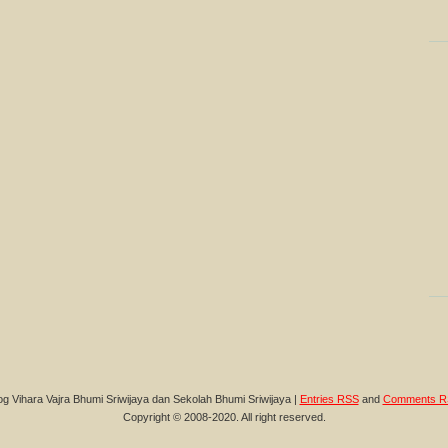
og Vihara Vajra Bhumi Sriwijaya dan Sekolah Bhumi Sriwijaya |
Entries RSS
and
Comments R
Copyright © 2008-2020. All right reserved.