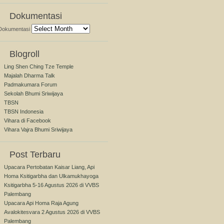
Dokumentasi
Dokumentasi
Blogroll
Ling Shen Ching Tze Temple
Majalah Dharma Talk
Padmakumara Forum
Sekolah Bhumi Sriwijaya
TBSN
TBSN Indonesia
Vihara di Facebook
Vihara Vajra Bhumi Sriwijaya
Post Terbaru
Upacara Pertobatan Kaisar Liang, Api
Homa Ksitigarbha dan Ulkamukhayoga
Ksitigarbha 5-16 Agustus 2026 di VVBS
Palembang
Upacara Api Homa Raja Agung
Avalokitesvara 2 Agustus 2026 di VVBS
Palembang