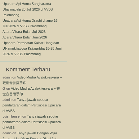
Upacara Api Homa Sangharama
Dharmapala 26 Juli 2026 di VVBS
Palembang
Upacara Api Homa Drashi Lhamo 16
Juli 2026 di VVBS Palembang
Acara Vihara Bulan Juli 2026
Acara Vihara Bulan Juni 2026
Upacara Pertobatan Kaisar Liang dan
Ulkamukhayoga Ksitigarbha 18-28 Juni
2026 di VVBS Palembang
Komment Terbaru
admin
on
Video Mudra Avalokitesvara –
觀世音菩薩手印
G
on
Video Mudra Avalokitesvara – 觀
世音菩薩手印
admin
on
Tanya jawab seputar
pendaftaran dalam Partisipasi Upacara
di VVBS
Luis Hansen
on
Tanya jawab seputar
pendaftaran dalam Partisipasi Upacara
di VVBS
admin
on
Tanya jawab Dengan Vajra
Acarya Lian Yuan Seputar Ritual Api