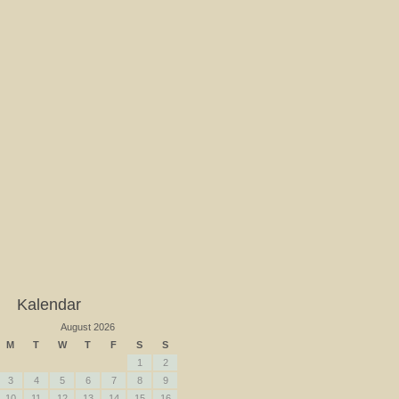
Kalendar
August 2026
M
T
W
T
F
S
S
1
2
3
4
5
6
7
8
9
10
11
12
13
14
15
16