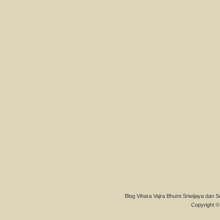
Blog Vihara Vajra Bhumi Sriwijaya dan S
Copyright © 