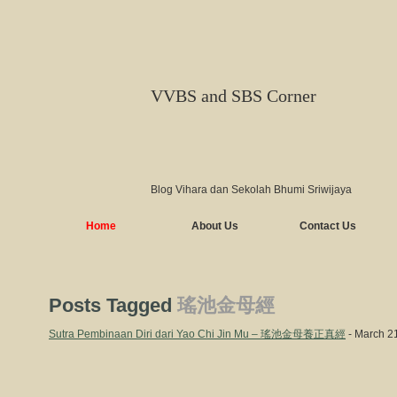
VVBS and SBS Corner
Blog Vihara dan Sekolah Bhumi Sriwijaya
Home
About Us
Contact Us
Posts Tagged
瑤池金母經
Sutra Pembinaan Diri dari Yao Chi Jin Mu – 瑤池金母養正真經
- March 21