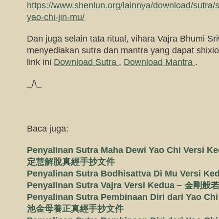
https://www.shenlun.org/lainnya/download/sutra/s
yao-chi-jin-mu/
Dan juga selain tata ritual, vihara Vajra Bhumi Sri
menyediakan sutra dan mantra yang dapat shixion
link ini
Download Sutra
,
Download Mantra
.
_/\_
Baca juga:
Penyalinan Sutra Maha Dewi Yao Chi Ver
定慧解脫真經手抄文件
Penyalinan Sutra Bodhisattva Di Mu Ver
Penyalinan Sutra Vajra Versi Kedua 
Penyalinan Sutra Pembinaan Diri dari Yao Ch
池金母養正真經手抄文件