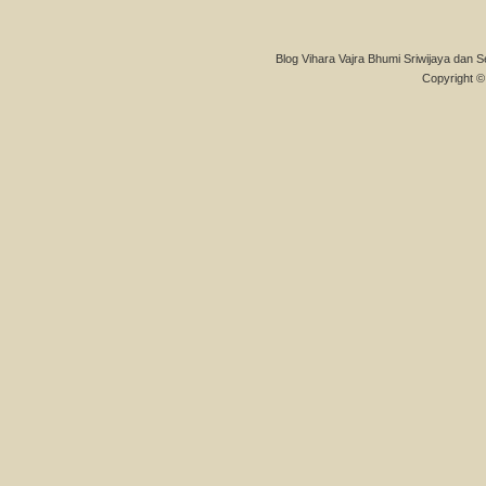
Blog Vihara Vajra Bhumi Sriwijaya dan S
Copyright © 