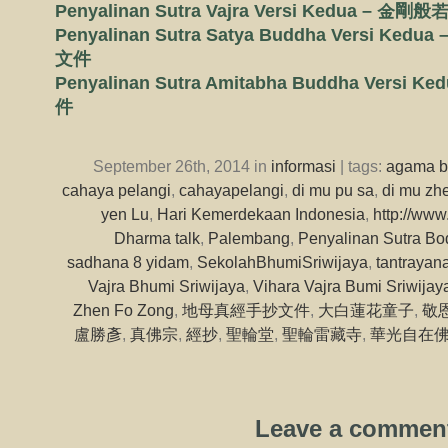
Penyalinan Sutra Vajra Versi Kedua 
Penyalinan Sutra Satya Buddha Versi 
文件
Penyalinan Sutra Amitabha Buddha Vers
件
September 26th, 2014 in
informasi
| tags:
agama 
cahaya pelangi
,
cahayapelangi
,
di mu pu sa
,
di mu zhe
yen Lu
,
Hari Kemerdekaan Indonesia
,
http://www
Dharma talk
,
Palembang
,
Penyalinan Sutra Bo
sadhana 8 yidam
,
SekolahBhumiSriwijaya
,
tantrayan
Vajra Bhumi Sriwijaya
,
Vihara Vajra Bumi Sriwijay
Zhen Fo Zong
,
地母真經手抄文件
,
大白蓮花童子
,
敬
盧勝彥
,
真佛宗
,
經抄
,
聖輪堂
,
聖輪雷藏寺
,
華光自在
Leave a commen