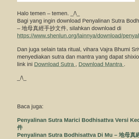
Halo temen – temen. _/\_
Bagi yang ingin download Penyalinan Sutra Bodh
– 地母真經手抄文件, silahkan download di
https://www.shenlun.org/lainnya/download/penyal
Dan juga selain tata ritual, vihara Vajra Bhumi Sri
menyediakan sutra dan mantra yang dapat shixion
link ini
Download Sutra
,
Download Mantra
.
_/\_
Baca juga:
Penyalinan Sutra Marici Bodhisattva Ver
件
Penyalinan Sutra Bodhisattva Di Mu – 