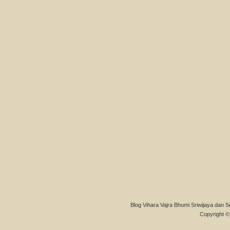
Blog Vihara Vajra Bhumi Sriwijaya dan S
Copyright © 