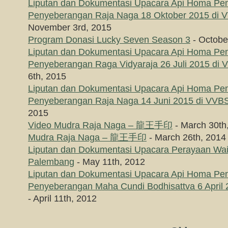
Liputan dan Dokumentasi Upacara Api Homa P
Penyeberangan Raja Naga 18 Oktober 2015 di
November 3rd, 2015
Program Donasi Lucky Seven Season 3
- Octobe
Liputan dan Dokumentasi Upacara Api Homa P
Penyeberangan Raga Vidyaraja 26 Juli 2015 di
6th, 2015
Liputan dan Dokumentasi Upacara Api Homa P
Penyeberangan Raja Naga 14 Juni 2015 di VVB
2015
Video Mudra Raja Naga – 龍王手印
- March 30th
Mudra Raja Naga – 龍王手印
- March 26th, 2014
Liputan dan Dokumentasi Upacara Perayaan Wa
Palembang
- May 11th, 2012
Liputan dan Dokumentasi Upacara Api Homa P
Penyeberangan Maha Cundi Bodhisattva 6 April
- April 11th, 2012