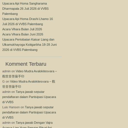
Upacara Api Homa Sangharama
Dharmapala 26 Juli 2026 di VVBS
Palembang
Upacara Api Homa Drashi Lhamo 16
Juli 2026 di VVBS Palembang
Acara Vihara Bulan Juli 2026
Acara Vihara Bulan Juni 2026
Upacara Pertobatan Kaisar Liang dan
Ulkamukhayoga Ksitigarbha 18-28 Juni
2026 di VVBS Palembang
Komment Terbaru
admin
on
Video Mudra Avalokitesvara –
觀世音菩薩手印
G
on
Video Mudra Avalokitesvara – 觀
世音菩薩手印
admin
on
Tanya jawab seputar
pendaftaran dalam Partisipasi Upacara
di VVBS
Luis Hansen
on
Tanya jawab seputar
pendaftaran dalam Partisipasi Upacara
di VVBS
admin
on
Tanya jawab Dengan Vajra
Acarya Lian Yuan Seputar Ritual Api