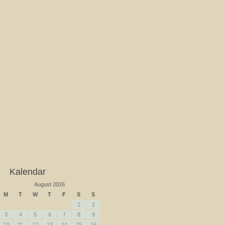
Kalendar
August 2026
M
T
W
T
F
S
S
1
2
3
4
5
6
7
8
9
10
11
12
13
14
15
16