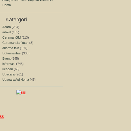
Homa
Katergori
Acara
(254)
artikel
(185)
CeramahGM
(113)
CeramahLianYuan
(3)
dharma talk
(197)
Dokumentasi
(335)
Event
(545)
informasi
(748)
ucapan
(65)
Upacara
(261)
Upacara Api Homa
(45)
SS