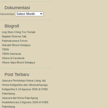
Dokumentasi
Dokumentasi
Blogroll
Ling Shen Ching Tze Temple
Majalah Dharma Talk
Padmakumara Forum
Sekolah Bhumi Sriwijaya
TBSN
TBSN Indonesia
Vihara di Facebook
Vihara Vajra Bhumi Sriwijaya
Post Terbaru
Upacara Pertobatan Kaisar Liang, Api
Homa Ksitigarbha dan Ulkamukhayoga
Ksitigarbha 5-16 Agustus 2026 di VVBS
Palembang
Upacara Api Homa Raja Agung
Avalokitesvara 2 Agustus 2026 di VVBS
Palembang