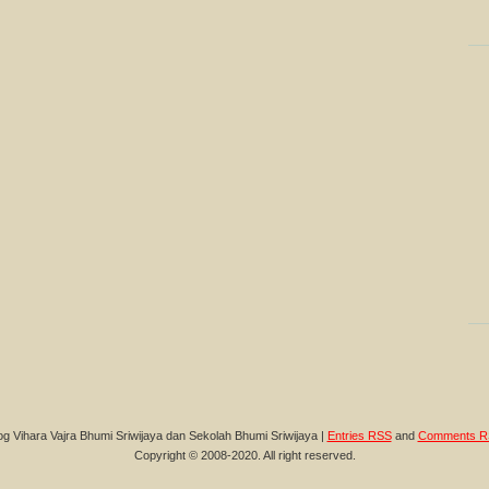
og Vihara Vajra Bhumi Sriwijaya dan Sekolah Bhumi Sriwijaya |
Entries RSS
and
Comments R
Copyright © 2008-2020. All right reserved.