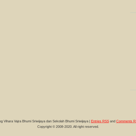
og Vihara Vajra Bhumi Sriwijaya dan Sekolah Bhumi Sriwijaya |
Entries RSS
and
Comments R
Copyright © 2008-2020. All right reserved.