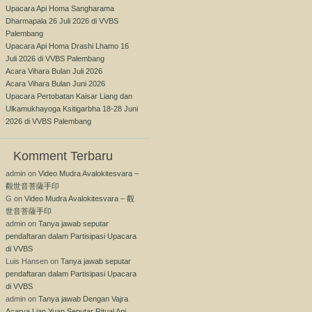
Upacara Api Homa Sangharama
Dharmapala 26 Juli 2026 di VVBS
Palembang
Upacara Api Homa Drashi Lhamo 16
Juli 2026 di VVBS Palembang
Acara Vihara Bulan Juli 2026
Acara Vihara Bulan Juni 2026
Upacara Pertobatan Kaisar Liang dan
Ulkamukhayoga Ksitigarbha 18-28 Juni
2026 di VVBS Palembang
Komment Terbaru
admin
on
Video Mudra Avalokitesvara –
觀世音菩薩手印
G
on
Video Mudra Avalokitesvara – 觀
世音菩薩手印
admin
on
Tanya jawab seputar
pendaftaran dalam Partisipasi Upacara
di VVBS
Luis Hansen
on
Tanya jawab seputar
pendaftaran dalam Partisipasi Upacara
di VVBS
admin
on
Tanya jawab Dengan Vajra
Acarya Lian Yuan Seputar Ritual Api