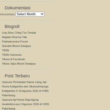
Dokumentasi
Dokumentasi
Blogroll
Ling Shen Ching Tze Temple
Majalah Dharma Talk
Padmakumara Forum
Sekolah Bhumi Sriwijaya
TBSN
TBSN Indonesia
Vihara di Facebook
Vihara Vajra Bhumi Sriwijaya
Post Terbaru
Upacara Pertobatan Kaisar Liang, Api
Homa Ksitigarbha dan Ulkamukhayoga
Ksitigarbha 5-16 Agustus 2026 di VVBS
Palembang
Upacara Api Homa Raja Agung
Avalokitesvara 2 Agustus 2026 di VVBS
Palembang