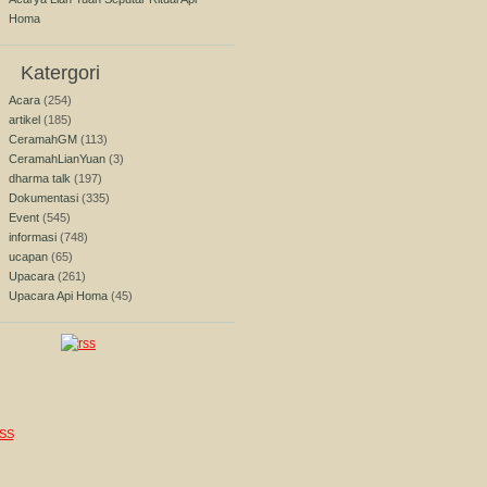
Homa
Katergori
Acara
(254)
artikel
(185)
CeramahGM
(113)
CeramahLianYuan
(3)
dharma talk
(197)
Dokumentasi
(335)
Event
(545)
informasi
(748)
ucapan
(65)
Upacara
(261)
Upacara Api Homa
(45)
SS