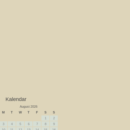
Kalendar
August 2026
M
T
W
T
F
S
S
1
2
3
4
5
6
7
8
9
10
11
12
13
14
15
16