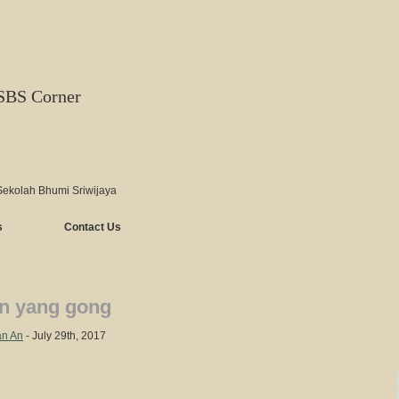
SBS Corner
Sekolah Bhumi Sriwijaya
s
Contact Us
en yang gong
an An
- July 29th, 2017