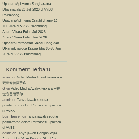
Upacara Api Homa Sangharama
Dharmapala 26 Juli 2026 di VVBS
Palembang
Upacara Api Homa Drashi Lhamo 16
Juli 2026 di VVBS Palembang
Acara Vihara Bulan Juli 2026
Acara Vihara Bulan Juni 2026
Upacara Pertobatan Kaisar Liang dan
Ulkamukhayoga Ksitigarbha 18-28 Juni
2026 di VVBS Palembang
Komment Terbaru
admin
on
Video Mudra Avalokitesvara –
觀世音菩薩手印
G
on
Video Mudra Avalokitesvara – 觀
世音菩薩手印
admin
on
Tanya jawab seputar
pendaftaran dalam Partisipasi Upacara
di VVBS
Luis Hansen
on
Tanya jawab seputar
pendaftaran dalam Partisipasi Upacara
di VVBS
admin
on
Tanya jawab Dengan Vajra
Acarya Lian Yuan Seputar Ritual Api