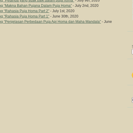
 “Petanda yang tidak baik dalam puja homa”
- July 9th, 2020
ng “Makna Bahan Pujana Dalam Puja Homa”
- July 2nd, 2020
g “Rahasia Puja Homa Part 2”
- July 1st, 2020
g “Rahasia Puja Homa Part 1”
- June 30th, 2020
g “Penjelasan Perbedaan Puja Api Homa dan Maha Mandala”
- June