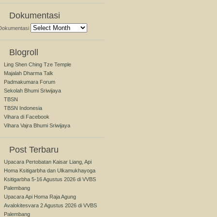
Dokumentasi
Dokumentasi
Blogroll
Ling Shen Ching Tze Temple
Majalah Dharma Talk
Padmakumara Forum
Sekolah Bhumi Sriwijaya
TBSN
TBSN Indonesia
Vihara di Facebook
Vihara Vajra Bhumi Sriwijaya
Post Terbaru
Upacara Pertobatan Kaisar Liang, Api
Homa Ksitigarbha dan Ulkamukhayoga
Ksitigarbha 5-16 Agustus 2026 di VVBS
Palembang
Upacara Api Homa Raja Agung
Avalokitesvara 2 Agustus 2026 di VVBS
Palembang