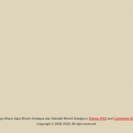
og Vihara Vajra Bhumi Sriwijaya dan Sekolah Bhumi Sriwijaya |
Entries RSS
and
Comments R
Copyright © 2008-2020. All right reserved.