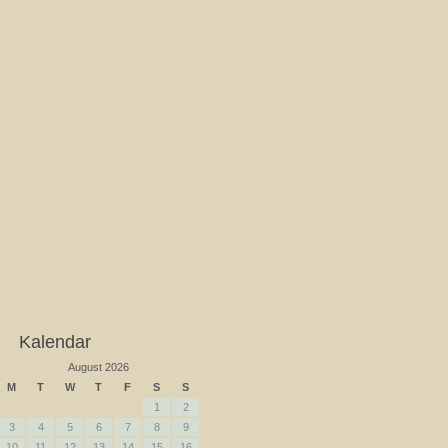
Kalendar
August 2026
M
T
W
T
F
S
S
1
2
3
4
5
6
7
8
9
10
11
12
13
14
15
16