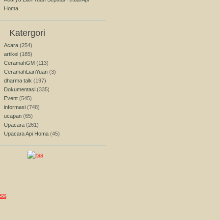
Homa
Katergori
Acara
(254)
artikel
(185)
CeramahGM
(113)
CeramahLianYuan
(3)
dharma talk
(197)
Dokumentasi
(335)
Event
(545)
informasi
(748)
ucapan
(65)
Upacara
(261)
Upacara Api Homa
(45)
SS