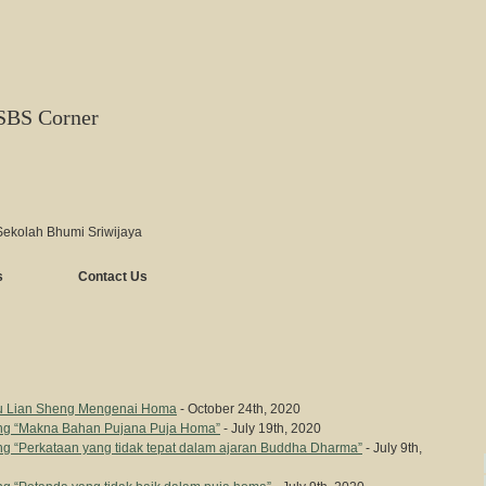
SBS Corner
Sekolah Bhumi Sriwijaya
s
Contact Us
u Lian Sheng Mengenai Homa
- October 24th, 2020
ng “Makna Bahan Pujana Puja Homa”
- July 19th, 2020
 “Perkataan yang tidak tepat dalam ajaran Buddha Dharma”
- July 9th,