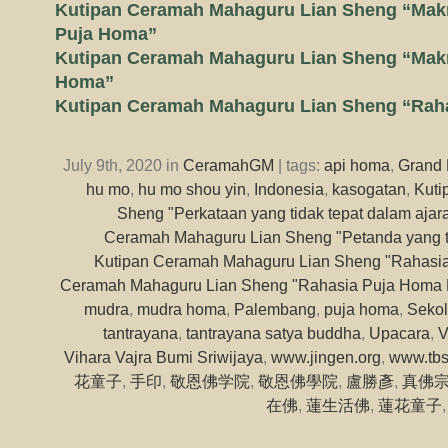
Kutipan Ceramah Mahaguru Lian Sheng “Mak
Puja Homa”
Kutipan Ceramah Mahaguru Lian Sheng “Mak
Homa”
Kutipan Ceramah Mahaguru Lian Sheng “Raha
July 9th, 2020 in
CeramahGM
| tags:
api homa
,
Grand 
hu mo
,
hu mo shou yin
,
Indonesia
,
kasogatan
,
Kuti
Sheng "Perkataan yang tidak tepat dalam aj
Ceramah Mahaguru Lian Sheng "Petanda yang t
Kutipan Ceramah Mahaguru Lian Sheng "Rahasia
Ceramah Mahaguru Lian Sheng "Rahasia Puja Homa P
mudra
,
mudra homa
,
Palembang
,
puja homa
,
Sekol
tantrayana
,
tantrayana satya buddha
,
Upacara
,
V
Vihara Vajra Bumi Sriwijaya
,
www.jingen.org
,
www.tbs
花童子
,
手印
,
敬恩佛学院
,
敬恩佛學院
,
盧勝彥
,
真佛
在佛
,
蓮生活佛
,
蓮花童子