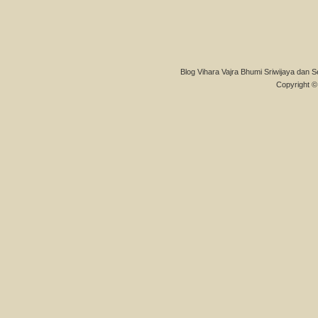
Blog Vihara Vajra Bhumi Sriwijaya dan S
Copyright © 