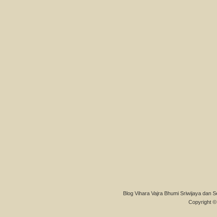
Blog Vihara Vajra Bhumi Sriwijaya dan S
Copyright © 