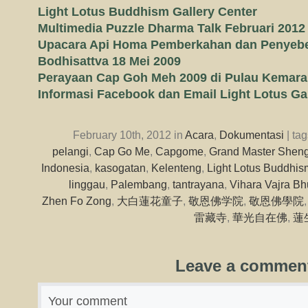
Light Lotus Buddhism Gallery Center
Multimedia Puzzle Dharma Talk Februari 2012
Upacara Api Homa Pemberkahan dan Penyeb
Bodhisattva 18 Mei 2009
Perayaan Cap Goh Meh 2009 di Pulau Kemar
Informasi Facebook dan Email Light Lotus Ga
February 10th, 2012 in
Acara
,
Dokumentasi
| ta
pelangi
,
Cap Go Me
,
Capgome
,
Grand Master Sheng
Indonesia
,
kasogatan
,
Kelenteng
,
Light Lotus Buddhis
linggau
,
Palembang
,
tantrayana
,
Vihara Vajra Bh
Zhen Fo Zong
,
大白蓮花童子
,
敬恩佛学院
,
敬恩佛學院
雷藏寺
,
華光自在佛
,
蓮
Leave a commen
Your comment