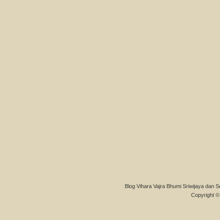
Blog Vihara Vajra Bhumi Sriwijaya dan S
Copyright © 