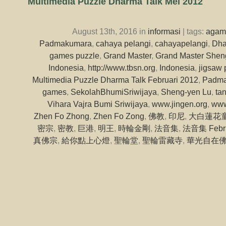
Multimedia Puzzle Dharma Talk Mei 2012
August 13th, 2016 in
informasi
| tags:
agam
Padmakumara
,
cahaya pelangi
,
cahayapelangi
,
Dha
games puzzle
,
Grand Master
,
Grand Master Shen
Indonesia
,
http://www.tbsn.org
,
Indonesia
,
jigsaw 
Multimedia Puzzle Dharma Talk Februari 2012
,
Padm
games
,
SekolahBhumiSriwijaya
,
Sheng-yen Lu
,
ta
Vihara Vajra Bumi Sriwijaya
,
www.jingen.org
,
www
Zhen Fo Zhong
,
Zhen Fo Zong
,
佛教
,
印尼
,
大白蓮花
密宗
,
密教
,
巨港
,
明王
,
時輪金剛
,
法音集
,
法音集 Febru
真佛宗
,
給你點上心燈
,
聖輪堂
,
聖輪雷藏寺
,
華光自在