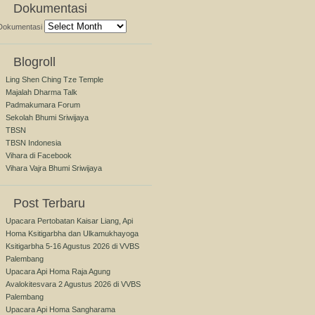
Dokumentasi
Dokumentasi
Blogroll
Ling Shen Ching Tze Temple
Majalah Dharma Talk
Padmakumara Forum
Sekolah Bhumi Sriwijaya
TBSN
TBSN Indonesia
Vihara di Facebook
Vihara Vajra Bhumi Sriwijaya
Post Terbaru
Upacara Pertobatan Kaisar Liang, Api
Homa Ksitigarbha dan Ulkamukhayoga
Ksitigarbha 5-16 Agustus 2026 di VVBS
Palembang
Upacara Api Homa Raja Agung
Avalokitesvara 2 Agustus 2026 di VVBS
Palembang
Upacara Api Homa Sangharama