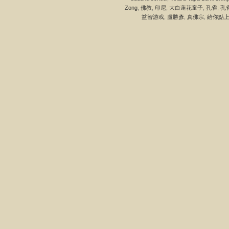
Zong
,
佛教
,
印尼
,
大白蓮花童子
,
孔雀
,
孔
益智游戏
,
盧勝彥
,
真佛宗
,
給你點