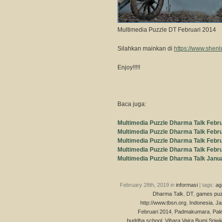
Multimedia Puzzle DT Februari 2014
Silahkan mainkan di
https://www.shenl
Enjoy!!!!!
Baca juga:
Multimedia Puzzle Dharma Talk Febru
Multimedia Puzzle Dharma Talk Febru
Multimedia Puzzle Dharma Talk Febru
Multimedia Puzzle Dharma Talk Febru
Multimedia Puzzle Dharma Talk Janu
February 28th, 2019 in
informasi
| tags:
ag
Dharma Talk
,
DT
,
games puz
http://www.tbsn.org
,
Indonesia
,
Ja
Februari 2014
,
Padmakumara
,
Pal
buddha school
,
Vihara Vajra Bumi Sriwi