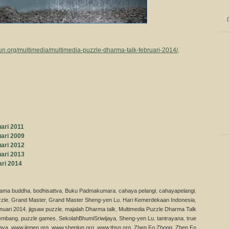
un.org/multimedia/multimedia-puzzle-dharma-talk-februari-2014/
.
ari 2011
ari 2009
ari 2012
ari 2013
ari 2014
ama buddha
,
bodhisattva
,
Buku Padmakumara
,
cahaya pelangi
,
cahayapelangi
,
zle
,
Grand Master
,
Grand Master Sheng-yen Lu
,
Hari Kemerdekaan Indonesia
,
nuari 2014
,
jigsaw puzzle
,
majalah Dharma talk
,
Multimedia Puzzle Dharma Talk
embang
,
puzzle games
,
SekolahBhumiSriwijaya
,
Sheng-yen Lu
,
tantrayana
,
true
jaya
,
www.jingen.org
,
www.shenlun.org
,
www.tbsn.org
,
Zhen Fo Zhong
,
Zhen Fo