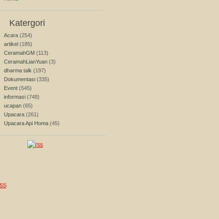
Katergori
Acara
(254)
artikel
(185)
CeramahGM
(113)
CeramahLianYuan
(3)
dharma talk
(197)
Dokumentasi
(335)
Event
(545)
informasi
(748)
ucapan
(65)
Upacara
(261)
Upacara Api Homa
(45)
SS