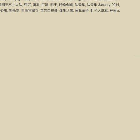
雀明王不共大法
,
密宗
,
密教
,
巨港
,
明王
,
時輪金剛
,
法音集
,
法音集 January 2014
,
上心燈
,
聖輪堂
,
聖輪雷藏寺
,
華光自在佛
,
蓮生活佛
,
蓮花童子
,
虹光大成就
,
释蓮元