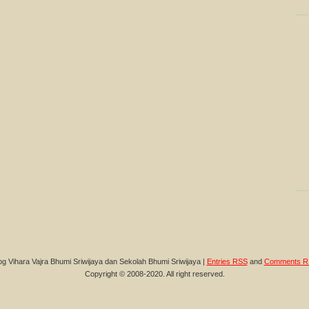
og Vihara Vajra Bhumi Sriwijaya dan Sekolah Bhumi Sriwijaya |
Entries RSS
and
Comments R
Copyright © 2008-2020. All right reserved.