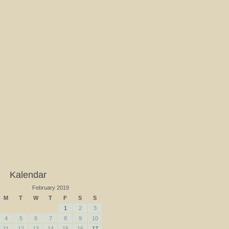
Kalendar
February 2019
M
T
W
T
F
S
S
1
2
3
4
5
6
7
8
9
10
11
12
13
14
15
16
17