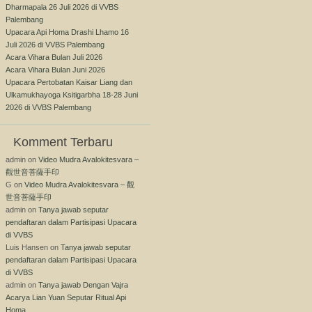
Dharmapala 26 Juli 2026 di VVBS
Palembang
Upacara Api Homa Drashi Lhamo 16
Juli 2026 di VVBS Palembang
Acara Vihara Bulan Juli 2026
Acara Vihara Bulan Juni 2026
Upacara Pertobatan Kaisar Liang dan
Ulkamukhayoga Ksitigarbha 18-28 Juni
2026 di VVBS Palembang
Komment Terbaru
admin
on
Video Mudra Avalokitesvara –
觀世音菩薩手印
G
on
Video Mudra Avalokitesvara – 觀
世音菩薩手印
admin
on
Tanya jawab seputar
pendaftaran dalam Partisipasi Upacara
di VVBS
Luis Hansen
on
Tanya jawab seputar
pendaftaran dalam Partisipasi Upacara
di VVBS
admin
on
Tanya jawab Dengan Vajra
Acarya Lian Yuan Seputar Ritual Api
Homa