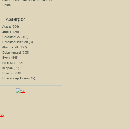
Homa
Katergori
Acara
(254)
artikel
(185)
CeramahGM
(113)
CeramahLianYuan
(3)
dharma talk
(197)
Dokumentasi
(335)
Event
(545)
informasi
(748)
ucapan
(65)
Upacara
(261)
Upacara Api Homa
(45)
SS