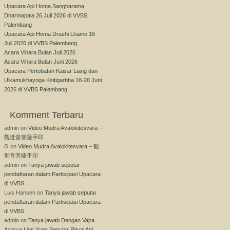
Upacara Api Homa Sangharama
Dharmapala 26 Juli 2026 di VVBS
Palembang
Upacara Api Homa Drashi Lhamo 16
Juli 2026 di VVBS Palembang
Acara Vihara Bulan Juli 2026
Acara Vihara Bulan Juni 2026
Upacara Pertobatan Kaisar Liang dan
Ulkamukhayoga Ksitigarbha 18-28 Juni
2026 di VVBS Palembang
Komment Terbaru
admin
on
Video Mudra Avalokitesvara –
觀世音菩薩手印
G
on
Video Mudra Avalokitesvara – 觀
世音菩薩手印
admin
on
Tanya jawab seputar
pendaftaran dalam Partisipasi Upacara
di VVBS
Luis Hansen
on
Tanya jawab seputar
pendaftaran dalam Partisipasi Upacara
di VVBS
admin
on
Tanya jawab Dengan Vajra
Acarya Lian Yuan Seputar Ritual Api