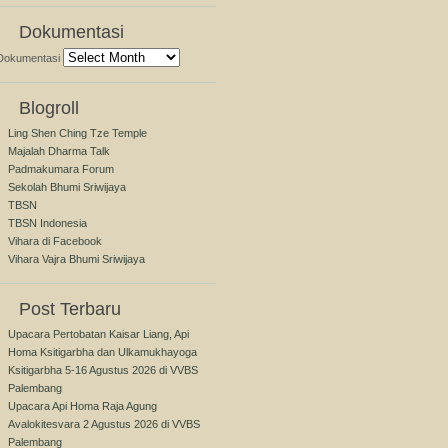
Dokumentasi
Dokumentasi
Blogroll
Ling Shen Ching Tze Temple
Majalah Dharma Talk
Padmakumara Forum
Sekolah Bhumi Sriwijaya
TBSN
TBSN Indonesia
Vihara di Facebook
Vihara Vajra Bhumi Sriwijaya
Post Terbaru
Upacara Pertobatan Kaisar Liang, Api
Homa Ksitigarbha dan Ulkamukhayoga
Ksitigarbha 5-16 Agustus 2026 di VVBS
Palembang
Upacara Api Homa Raja Agung
Avalokitesvara 2 Agustus 2026 di VVBS
Palembang