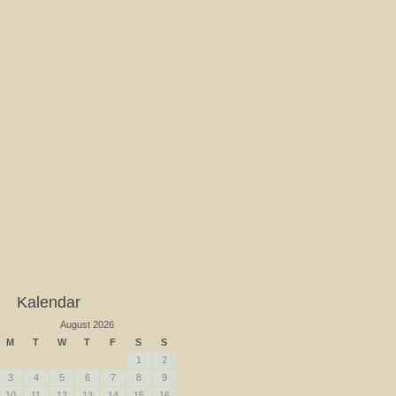
Kalendar
August 2026
M
T
W
T
F
S
S
1
2
3
4
5
6
7
8
9
10
11
12
13
14
15
16