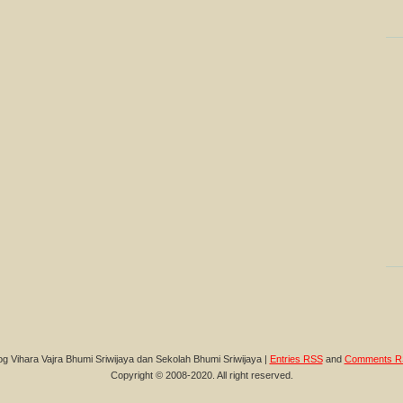
og Vihara Vajra Bhumi Sriwijaya dan Sekolah Bhumi Sriwijaya |
Entries RSS
and
Comments R
Copyright © 2008-2020. All right reserved.